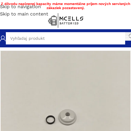
Z dôvodu naplnenej kapacity máme momentálne príjem nových servisných
Skip to navigation
zákaziek pozastavený.
Skip to main content
Domov
/
Obchod
/
Sonické kefky