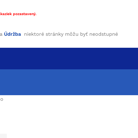
kaziek pozastavený.
ha
Údržba
niektoré stránky môžu byť neodstupné
bo