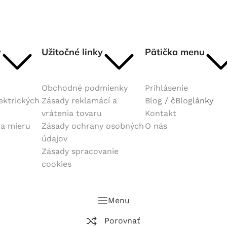
y
Užitočné linky
Pätička menu
Obchodné podmienky
Prihlásenie
lektrických
Zásady reklamácí a
Blog
/ č
Blog
lánky
vrátenia tovaru
Kontakt
na mieru
Zásady ochrany osobných
O nás
údajov
Zásady spracovanie
cookies
Menu
Porovnať