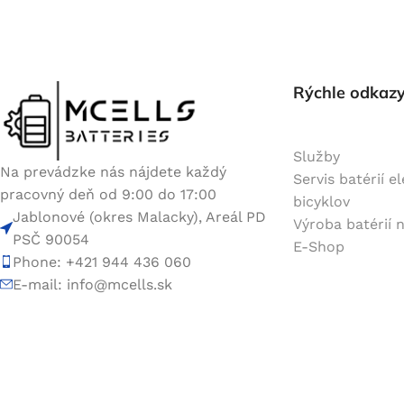
Rýchle odkaz
Služby
Na prevádzke nás nájdete každý
Servis batérií e
pracovný deň od 9:00 do 17:00
bicyklov
Jablonové (okres Malacky), Areál PD
Výroba batérií 
PSČ 90054
E-Shop
Phone: +421 944 436 060
E-mail:
info@mcells.sk