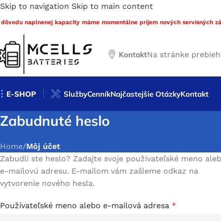
Skip to navigation
Skip to main content
 dôvodu naplnenej kapacity máme momentálne príjem nových servisných zá
Kontakt
Na stránke prebie
E-SHOP
Služby
Cenník
Najčastejšie Otázky
Kontakt
Zabudnuté heslo
Home
/
Môj účet
Zabudli ste heslo? Zadajte svoje používateľské meno ale
e-mailovú adresu. E-mailom vám zašleme odkaz na
vytvorenie nového hesla.
Používateľské meno alebo e-mailová adresa
*