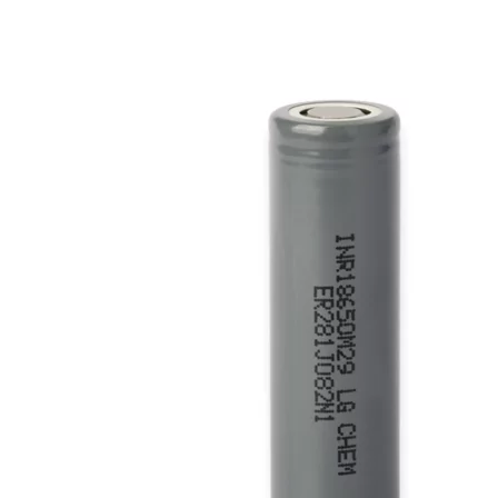
** INR18650 M26 2600mAh
Na sklade
3,08
€
s DPH
PRIDAŤ DO KOŠÍKA