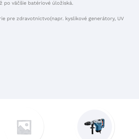
 po väčšie batériové úložiská.
epas batérií od firmy
rie pre zdravotnictvo(napr. kyslikové generátory, UV
ERIES
 šancu
článkov( individuálne články meníme v minime prípadov),
 výmena ložísk, oprava elektroniky), -Oprava
a počas jazdy vypína, je znížený dojazd na elektro-