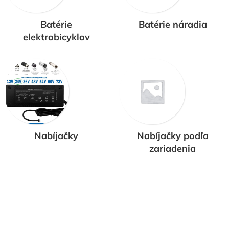
a uvedenie do stavu ako za nova prípadne aj lepšieho. Nie
 kompletnú výmenu článkov, pripadne kontrolných vodičo
Batérie
Batérie náradia
elektrobicyklov
myselnou bodovou zváračkou
Nabíjačky
Nabíjačky podľa
zariadenia