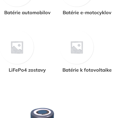
-Repas batérie je štandardný postup pri ktorom sa batéri
ako pôvodná originálna batéria. Pod repasom rozumieme
Batérie automobilov
Batérie e-motocyklov
-Navýšenie kapacity, životnosti a kvality
-Výmena článkov batérie
-Používame kvalitne niklové prepojnice, bodované prie
-Reset BMS
-Čistenie batérie a znovu zaizolovanie batérie.
-Finálny test nabíjania a vybíjania
LiFePo4 zostavy
Batérie k fotovoltaike