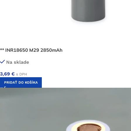
** INR18650 M29 2850mAh
Na sklade
3,69
€
s DPH
PRIDAŤ DO KOŠÍKA