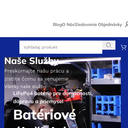
Blog
O Nás
Sledovanie Objednávky
Naše Služby
Preskúmajte našu prácu a
zistite čomu sa venujeme.
Všetky naše služby
LiFePo4 batérie pre domácnosti,
dopravu a priemysel
Batériové