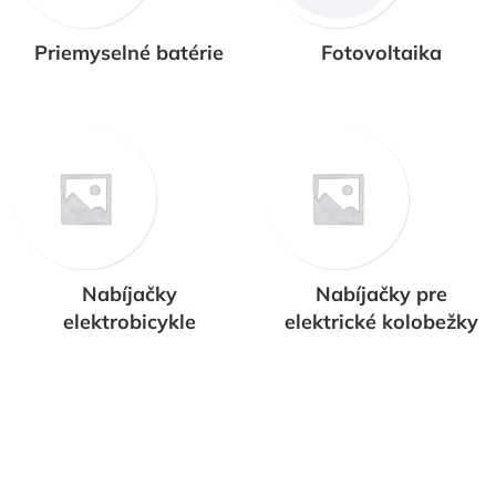
 je s tým spojené žiadne obmedzenie alebo nižšia kvalita
v a ochrannej elektroniky BMS.
Priemyselné batérie
Fotovoltaika
Nabíjačky
Nabíjačky pre
elektrobicykle
elektrické kolobežky