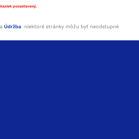
kaziek pozastavený.
ha
Údržba
niektoré stránky môžu byť neodstupné