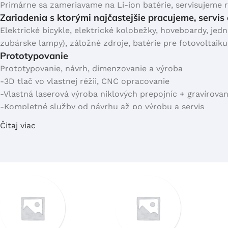
Primárne sa zameriavame na Li-ion batérie, servisujeme 
Zariadenia s ktorými najčastejšie pracujeme, servis
Elektrické bicykle, elektrické kolobežky, hoveboardy, jedn
zubárske lampy), záložné zdroje, batérie pre fotovoltaiku
Prototypovanie
Prototypovanie, návrh, dimenzovanie a výroba
-3D tlač vo vlastnej réžii, CNC opracovanie
BATÉRIE Z DOPRAVNÝCH
NÁRADIE
-Vlastná laserová výroba niklových prepojníc + gravírovan
PROSTRIEDKOV
Ručné náradie/ záhradná
-Kompletné služby od návrhu až po výrobu a servis
Elektrický bicykel
technika
-Individuálny prístup, zohľadníme vaše požiadavky a potre
Čitaj viac
Elektrická kolobežka
Zváračké helmy
Servis
-Diagnostika poruchy batérie, Meranie kapacity batérie,
Elektrická motorka
Tabletop decorations
Populárne kategórie e-shopu
-Oprava komponentov batérie (BMS, konektory, nabíjačky)
Samovyvyžovacie zariadenia
Pillows & throws
mechanického poškodenia batérie, Batéria vypína, nefunguj
E-board
kolobežke alebo e-bajku, batéria vypína pod záťažou a
-Oživenie batérie, ( ak ste batériu nechali dlhšie odložen
Jednokolky
-Servis medicínskej techniky, zariadení pre zdravie a krás
Iné
Repas