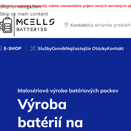
 dôvodu naplnenej kapacity máme momentálne príjem nových servisných zá
Skip to navigation
Skip to main content
Kontakt
Na stránke prebie
E-SHOP
Služby
Cenník
Najčastejšie Otázky
Kontakt
Malosériová výroba batériových packov
Výroba
batérií na