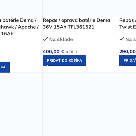
a batérie Dema /
Repas / oprava batérie Dema
Repas 
ehawk / Apache /
36V 15Ah TFL361521
Twist 
-16Ah
Na sklade
Na s
400,00
€
290,0
s DPH
H
PRIDAŤ DO KOŠÍKA
PRIDA
ÍKA