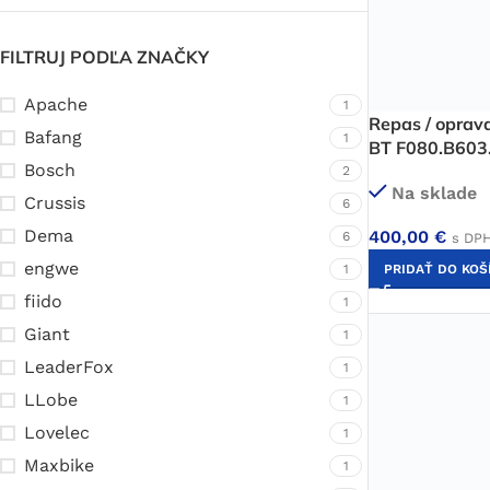
FILTRUJ PODĽA ZNAČKY
Apache
1
Repas / oprav
Bafang
1
BT F080.B603
Bosch
2
Na sklade
Crussis
6
Dema
400,00
€
6
s DP
engwe
1
PRIDAŤ DO KOŠ
fiido
1
Giant
1
LeaderFox
1
LLobe
1
Lovelec
1
Maxbike
1