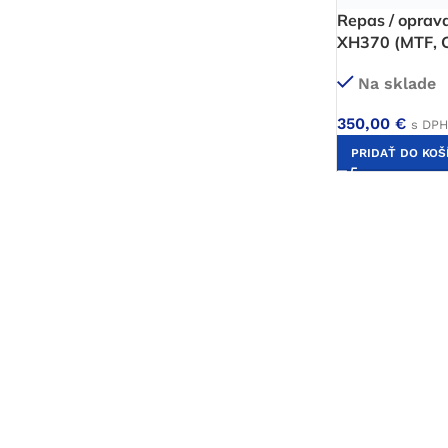
Repas / oprava
XH370 (MTF, Cr
Na sklade
350,00
€
s DPH
PRIDAŤ DO KOŠ