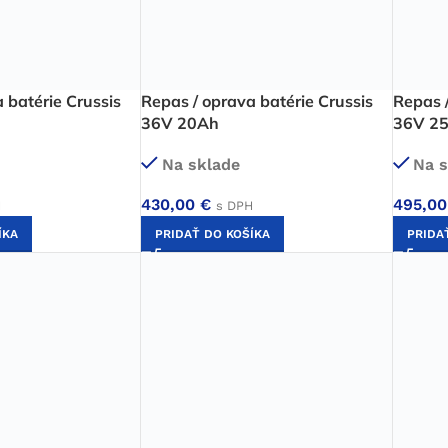
 batérie Crussis
Repas / oprava batérie Crussis
Repas /
36V 20Ah
36V 2
Na sklade
Na s
430,00
€
495,0
H
s DPH
ÍKA
PRIDAŤ DO KOŠÍKA
PRIDA