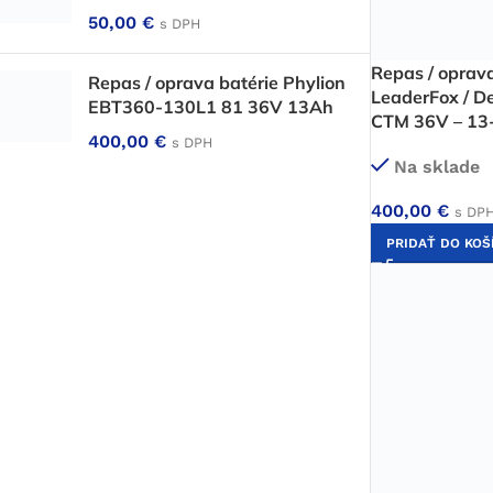
50,00
€
s DPH
Repas / oprav
Repas / oprava batérie Phylion
LeaderFox / D
EBT360-130L1 81 36V 13Ah
CTM 36V – 13
400,00
€
s DPH
Na sklade
400,00
€
s DP
PRIDAŤ DO KOŠ