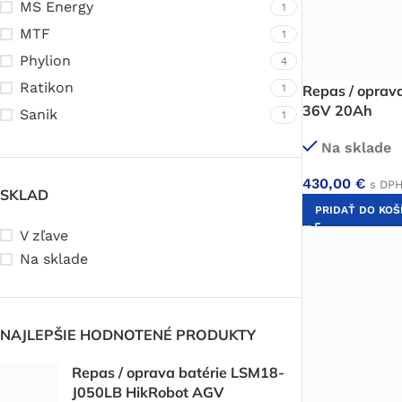
MS Energy
1
MTF
1
Phylion
4
Ratikon
1
Repas / oprava
36V 20Ah
Sanik
1
Na sklade
430,00
€
s DP
SKLAD
PRIDAŤ DO KOŠ
V zľave
Na sklade
NAJLEPŠIE HODNOTENÉ PRODUKTY
Repas / oprava batérie LSM18-
J050LB HikRobot AGV