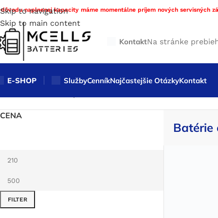
 dôvodu naplnenej kapacity máme momentálne príjem nových servisných zá
Skip to navigation
Skip to main content
Kontakt
Na stránke prebie
E-SHOP
Služby
Cenník
Najčastejšie Otázky
Kontakt
Domov
/
Obchod
/
Repas a servis Batérií MCELLS
/
Batérie e
CENA
Batérie 
FILTER