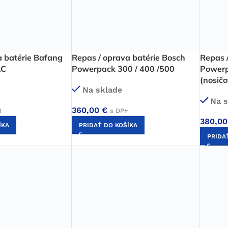
a batérie Bafang
Repas / oprava batérie Bosch
Repas 
.C
Powerpack 300 / 400 /500
Powerp
(nosičo
Na sklade
Na s
360,00
€
H
s DPH
380,0
ÍKA
PRIDAŤ DO KOŠÍKA
PRIDA