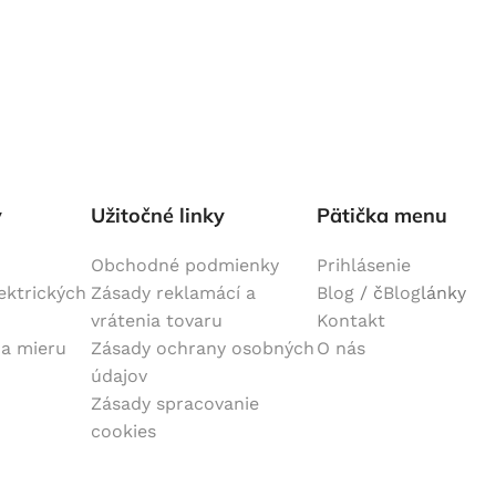
y
Užitočné linky
Pätička menu
Obchodné podmienky
Prihlásenie
lektrických
Zásady reklamácí a
Blog
/ č
Blog
lánky
vrátenia tovaru
Kontakt
na mieru
Zásady ochrany osobných
O nás
údajov
Zásady spracovanie
cookies