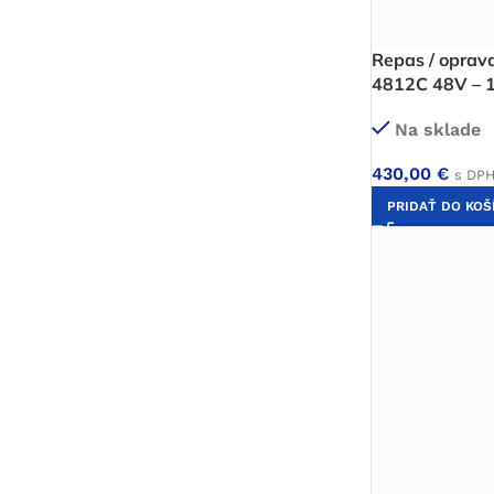
Repas / oprava
4812C 48V – 
Na sklade
430,00
€
s DP
PRIDAŤ DO KOŠ