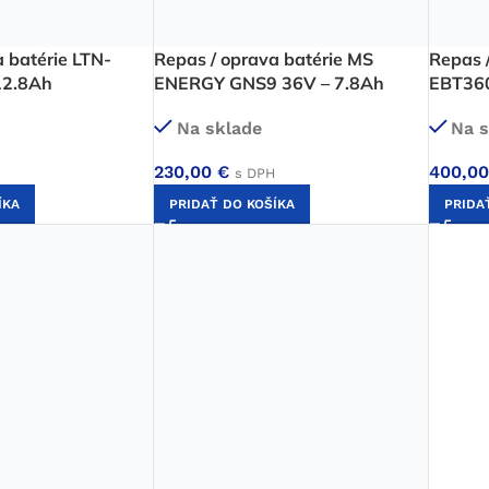
 batérie LTN-
Repas / oprava batérie MS
Repas /
12.8Ah
ENERGY GNS9 36V – 7.8Ah
EBT36
Na sklade
Na s
230,00
€
400,0
H
s DPH
ÍKA
PRIDAŤ DO KOŠÍKA
PRIDA