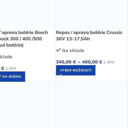
/ oprava batérie Bosch
Repas / oprava batérie Crussis
ack 300 / 400 /500
36V 13-17,5Ah
vá batéria)
Na sklade
klade
340,00
€
–
400,00
€
s DPH
0
€
s DPH
VÝBER MOŽNOSTÍ
Ť DO KOŠÍKA