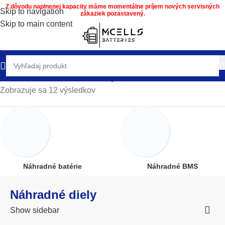
Z dôvodu naplnenej kapacity máme momentálne príjem nových servisných
Skip to navigation
zákaziek pozastavený.
Skip to main content
Domov
/
Obchod
/
Náhradné diely
Zobrazuje sa 12 výsledkov
Náhradné batérie
Náhradné BMS
Náhradné diely
Show sidebar