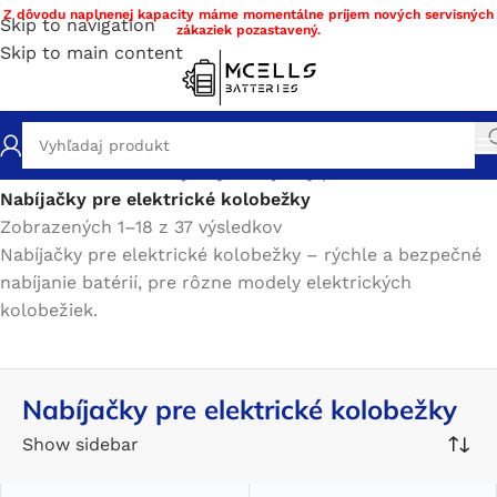
Z dôvodu naplnenej kapacity máme momentálne príjem nových servisných
Skip to navigation
zákaziek pozastavený.
Skip to main content
Domov
/
Obchod
/
Nabíjačky
/
Nabíjačky podľa zariadenia
/
Nabíjačky pre elektrické kolobežky
Zobrazených 1–18 z 37 výsledkov
Nabíjačky pre elektrické kolobežky – rýchle a bezpečné
nabíjanie batérií, pre rôzne modely elektrických
kolobežiek.
Nabíjačky pre elektrické kolobežky
Show sidebar