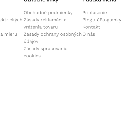
Obchodné podmienky
Prihlásenie
lektrických
Zásady reklamácí a
Blog
/ č
Blog
lánky
vrátenia tovaru
Kontakt
na mieru
Zásady ochrany osobných
O nás
údajov
Zásady spracovanie
cookies