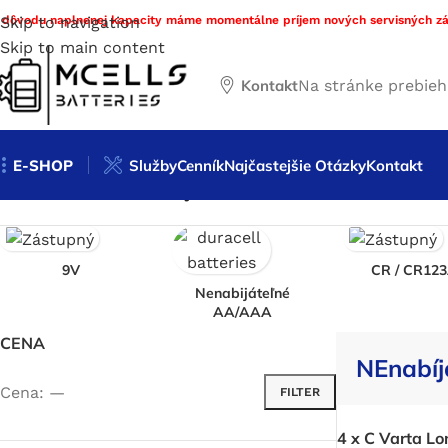
 dôvodu naplnenej kapacity máme momentálne príjem nových servisných zá
Skip to navigation
Skip to main content
Kontakt
Na stránke prebie
E-SHOP
Služby
Cenník
Najčastejšie Otázky
Kontakt
Domov
/
Obchod
/
NEnabíjateľné batérie
9V
CR / CR12
Nenabijáteľné
AA/AAA
CENA
NEnabíj
Cena:
—
FILTER
4 x C Varta Lo