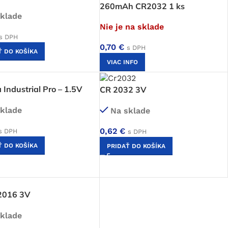
260mAh CR2032 1 ks
klade
Nie je na sklade
s DPH
0,70
€
s DPH
Ť DO KOŠÍKA
VIAC INFO
 Industrial Pro – 1.5V
CR 2032 3V
klade
Na sklade
0,62
€
s DPH
s DPH
Ť DO KOŠÍKA
PRIDAŤ DO KOŠÍKA
2016 3V
klade