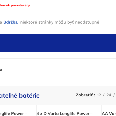
kaziek pozastavený.
ha
Údržba
niektoré stránky môžu byť neodstupné
3A
ateľné batérie
Zobratiť
12
24
nglife Power –
4 x D Varta Longlife Power –
AA Vart