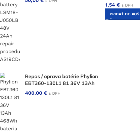
50,00
€
s DPH
1,54
€
s DPH
PRIDAŤ DO KOŠ
Repas / oprava batérie Phylion
EBT360-130L1 81 36V 13Ah
400,00
€
s DPH