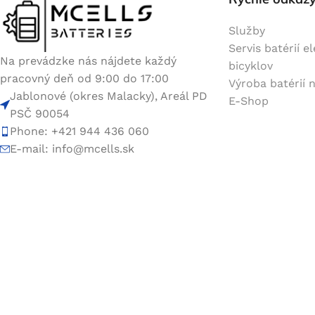
Služby
Servis batérií e
Na prevádzke nás nájdete každý
bicyklov
pracovný deň od 9:00 do 17:00
Výroba batérií 
Jablonové (okres Malacky), Areál PD
E-Shop
PSČ 90054
Phone: +421 944 436 060
E-mail:
info@mcells.sk