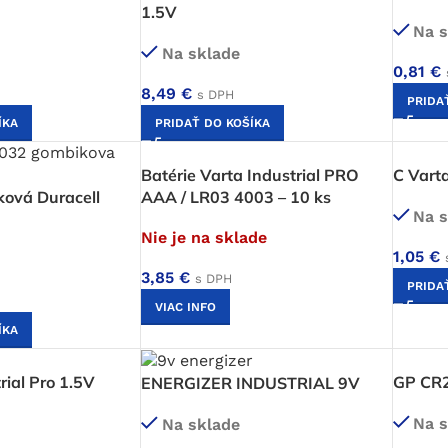
1.5V
Na s
Na sklade
0,81
€
8,49
€
s DPH
PRIDA
ÍKA
PRIDAŤ DO KOŠÍKA
Batérie Varta Industrial PRO
C Varta
ková Duracell
AAA / LR03 4003 – 10 ks
Na s
Nie je na sklade
1,05
€
3,85
€
s DPH
PRIDA
VIAC INFO
ÍKA
rial Pro 1.5V
GP CR
ENERGIZER INDUSTRIAL 9V
Na s
Na sklade