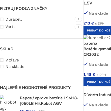
1.5V
FILTRUJ PODĽA ZNAČKY
Na sklade
Duracell
1
7,13
€
s DPH
Varta
1
PRIDAŤ DO KOŠ
SKLAD
Batéria gombí
CR2032
V zľave
Na sklade
Na sklade
1,48
€
s DPH
PRIDAŤ DO KOŠ
NAJLEPŠIE HODNOTENÉ PRODUKTY
D Varta Indust
Repas / oprava batérie LSM18-
J050LB HikRobot AGV
Na sklade