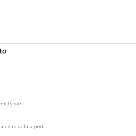
to
ými tyčami
janie mobilu a pod.