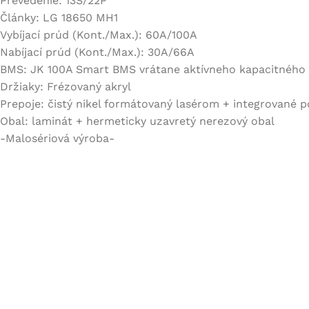
Prevedenie: 13S/22P
Články: LG 18650 MH1
Vybíjací prúd (Kont./Max.): 60A/100A
Nabíjací prúd (Kont./Max.): 30A/66A
BMS: JK 100A Smart BMS vrátane aktívneho kapacitného 
Držiaky: Frézovaný akryl
Prepoje: čistý nikel formátovaný lasérom + integrované p
Obal: laminát + hermeticky uzavretý nerezový obal
-Malosériová výroba-