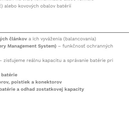
č) alebo kovových obalov batérií
epas batérií od firmy
ERIES
 šancu
vých článkov
a ich vyváženia (balancovania)
tery Management System)
– funkčnosť ochranných
 zisťujeme reálnu kapacitu a správanie batérie pri
 batérie
rov, poistiek a konektorov
batérie a odhad zostatkovej kapacity