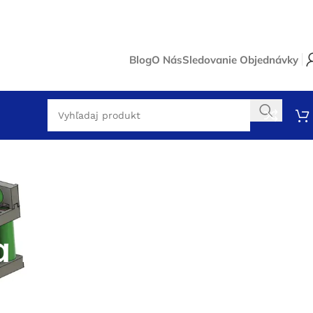
Blog
O Nás
Sledovanie Objednávky
a mieru
v customizácii batérií