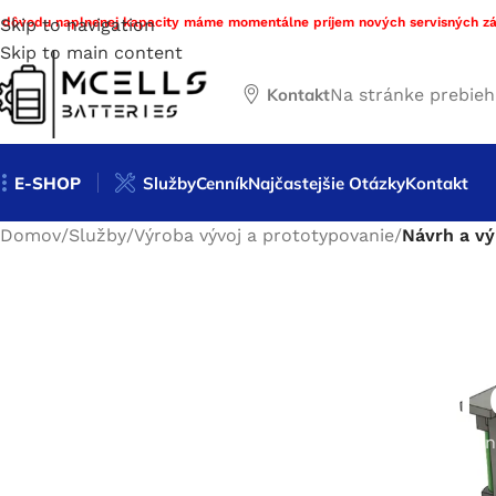
 dôvodu naplnenej kapacity máme momentálne príjem nových servisných zá
Skip to navigation
Skip to main content
Kontakt
Na stránke prebie
E-SHOP
Služby
Cenník
Najčastejšie Otázky
Kontakt
Domov
/
Služby
/
Výroba vývoj a prototypovanie
/
Návrh a vý
Návrh 
Rozmer, dizajn, výkon