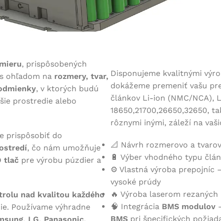
 mieru
, prispôsobených
Disponujeme kvalitnými výro
e s ohľadom na
rozmery, tvar,
dokážeme premeniť vašu pred
odmienky
, v ktorých budú
článkov Li-ion (NMC/NCA), L
jšie prostredie alebo
18650,21700,26650,32650, ta
rôznymi inými, záleží na va
me prispôsobiť do
📐 Návrh rozmerovo a tvarov
ostredí
, čo nám umožňuje
🔋 Výber vhodného typu článk
 tlač
pre výrobu púzdier a
⚙️ Vlastná výroba prepojníc 
vysoké prúdy
🔥 Výroba laserom rezaných 
trolu nad kvalitou každého
🧠 Integrácia
BMS modulov
–
nie. Používame výhradne
BMS
pri špecifických požiad
msung, LG, Panasonic,