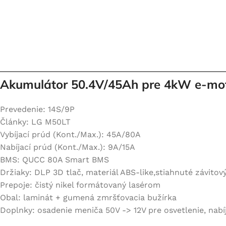
Akumulátor 50.4V/45Ah pre 4kW e-mo
Prevedenie: 14S/9P
Články: LG M50LT
Vybíjací prúd (Kont./Max.): 45A/80A
Nabíjací prúd (Kont./Max.): 9A/15A
BMS: QUCC 80A Smart BMS
Držiaky: DLP 3D tlač, materiál ABS-like,stiahnuté závitov
Prepoje: čistý nikel formátovaný lasérom
Obal: laminát + gumená zmršťovacia bužírka
Doplnky: osadenie meniča 50V -> 12V pre osvetlenie, nabí