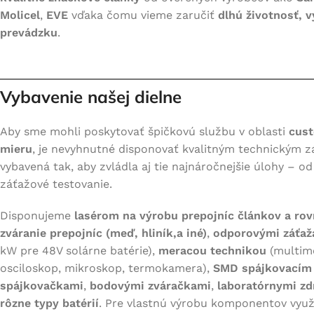
Molicel
,
EVE
vďaka čomu vieme zaručiť
dlhú životnosť, 
prevádzku
.
Vybavenie našej dielne
BATÉRIE Z DOPRAVNÝCH
NÁRADIE
PROSTRIEDKOV
Aby sme mohli poskytovať špičkovú službu v oblasti
cust
Ručné náradie/ záhradná
mieru
, je nevyhnutné disponovať kvalitným technickým z
Elektrický bicykel
technika
vybavená tak, aby zvládla aj tie najnáročnejšie úlohy – o
Elektrická kolobežka
Zváračké helmy
záťažové testovanie.
Elektrická motorka
Tabletop decorations
Disponujeme
lasérom na výrobu prepojníc článkov a rov
Samovyvyžovacie zariadenia
Pillows & throws
zváranie prepojníc (meď, hliník,a iné)
,
odporovými záťaž
E-board
kW pre 48V solárne batérie),
meracou technikou
(multime
osciloskop, mikroskop, termokamera),
SMD spájkovacím
Jednokolky
spájkovačkami
,
bodovými zváračkami
,
laboratórnymi zd
Iné
rôzne typy batérií
. Pre vlastnú výrobu komponentov vyu