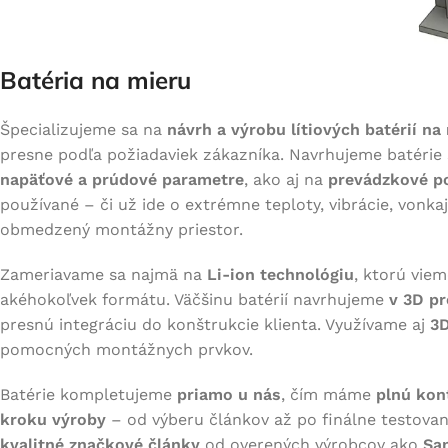
Batéria na mieru
Špecializujeme sa na
návrh a výrobu lítiových batérií na
presne podľa požiadaviek zákazníka. Navrhujeme batéri
napäťové a prúdové parametre
, ako aj na
prevádzkové p
používané – či už ide o extrémne teploty, vibrácie, vonka
obmedzený montážny priestor.
Zameriavame sa najmä na
Li-ion technológiu
, ktorú vie
akéhokoľvek formátu. Väčšinu batérií navrhujeme
v 3D pr
presnú integráciu do konštrukcie klienta. Využívame aj
3D
pomocných montážnych prvkov.
Batérie kompletujeme
priamo u nás
, čím máme
plnú kon
kroku výroby
– od výberu článkov až po finálne testova
kvalitné značkové články
od overených výrobcov ako
Sa