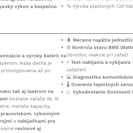
🔧 Výroba plastových (3d tla
vysoký výkon a bezpečnú
Profesionálny r
M-CELLS BATT
Dávame batériám druhú
🔋
Meranie napätia jednotli
Prezrieť kategóriu
⚙️
Kontrola stavu BMS (Bat
INÉ
obvodov, reakcie pri záťaži
omizácie a výroby batérií na
Defibrilátory
⚡
Test nabíjania a vybíjania
–
ázemím. Naša dielňa je
zaťažení
Kyslikové generátory
d prototypovania až po
💻
Diagnostika komunikácie
Záložné zdroje
🌡️
Overenie teplotných senzo
Skladová logistika AGV / ARV
nako tak aj lasérom na
📈
Vyhodnotenie životnosti 
ami
(vrátane záťaže do 10
tre, merače kapacity,
 pracoviskom
,
výkonnými
rojmi
a
nabíjačkami pre
žívame
resinové aj