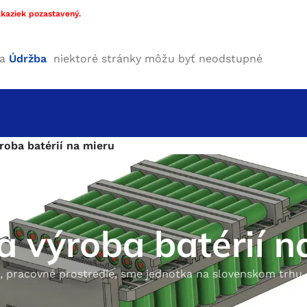
kaziek pozastavený.
ha
Údržba
niektoré stránky môžu byť neodstupné
roba batérií na mieru
a výroba batérií n
, pracovné prostredie, sme jednotka na slovenskom trhu, 