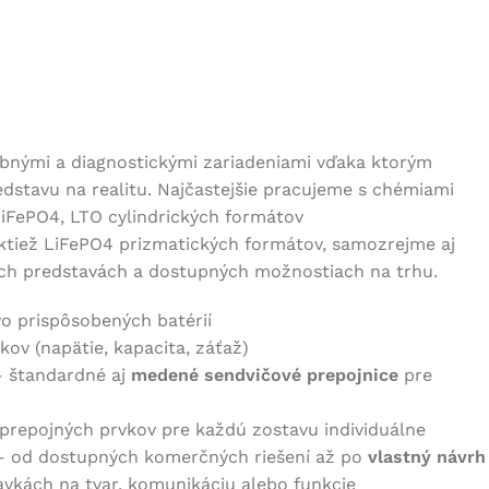
bnými a diagnostickými zariadeniami vďaka ktorým
stavu na realitu. Najčastejšie pracujeme s chémiami
iFePO4, LTO cylindrických formátov
ktiež LiFePO4 prizmatických formátov, samozrejme aj
šich predstavách a dostupných možnostiach na trhu.
o prispôsobených batérií
ov (napätie, kapacita, záťaž)
– štandardné aj
medené sendvičové prepojnice
pre
prepojných prvkov pre každú zostavu individuálne
 od dostupných komerčných riešení až po
vlastný návrh
avkách na tvar, komunikáciu alebo funkcie