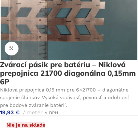
Click to enlarge
Zvárací pásik pre batériu – Niklová
prepojnica 21700 diagonálna 0,15mm
6P
Niklová prepojnica 0,15 mm pre 6×21700 – diagonálne
spojenie článkov. Vysoká vodivosť, pevnosť a odolnosť
pre bodové zváranie batérií.
19,93
€
meter
s DPH
Nie je na sklade