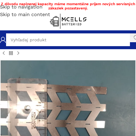
Z dôvodu naplnenej kapacity máme momentálne príjem nových servisných
Skip to navigation
zákaziek pozastavený.
Skip to main content
nice
/
Niklové prepojnice
/
Niklové prepojnice článkov 21700