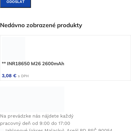
Nedávno zobrazené produkty
** INR18650 M26 2600mAh
3,08
€
s DPH
Na prevádzke nás nájdete každý
pracovný deň od 9:00 do 17:00
Jablonové (okres Malacky), Areál PD PSČ 90054