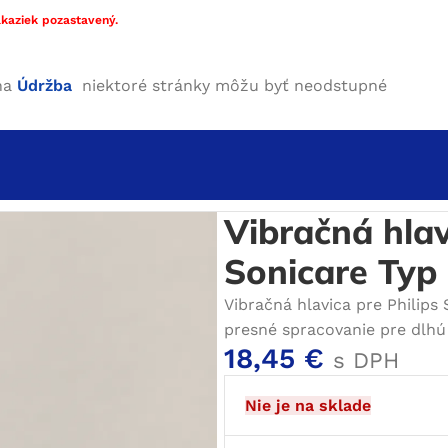
kaziek pozastavený.
ha
Údržba
niektoré stránky môžu byť neodstupné
lips Sonicare Typ 2
Vibračná hlav
Sonicare Typ
Vibračná hlavica pre Philips
presné spracovanie pre dlhú 
18,45
€
s DPH
Nie je na sklade