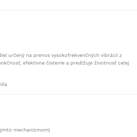
iel určený na prenos vysokofrekvenčných vibrácií z
nkčnosť, efektívne čistenie a predlžuje životnosť celej
ila
 týmto mechanizmom)