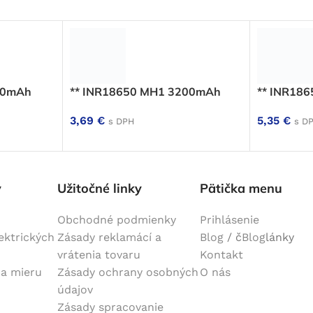
50mAh
** INR18650 MH1 3200mAh
** INR18
3,69
€
5,35
€
s DPH
s D
y
Užitočné linky
Pätička menu
Obchodné podmienky
Prihlásenie
lektrických
Zásady reklamácí a
Blog
/ č
Blog
lánky
vrátenia tovaru
Kontakt
na mieru
Zásady ochrany osobných
O nás
údajov
Zásady spracovanie