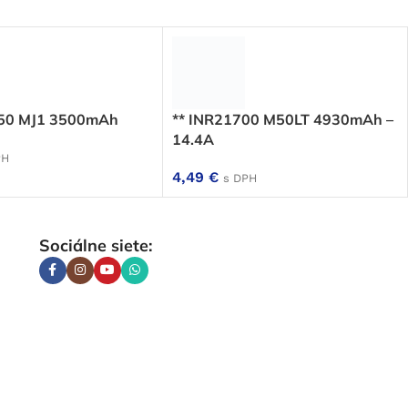
650 MJ1 3500mAh
** INR21700 M50LT 4930mAh –
14.4A
PH
4,49
€
s DPH
Sociálne siete: