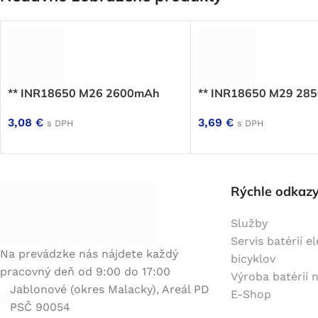
** INR18650 M26 2600mAh
** INR18650 M29 28
3,08
€
3,69
€
s DPH
s DPH
Rýchle odkaz
Služby
Servis batérií e
Na prevádzke nás nájdete každý
bicyklov
pracovný deň od 9:00 do 17:00
Výroba batérií 
Jablonové (okres Malacky), Areál PD
E-Shop
PSČ 90054