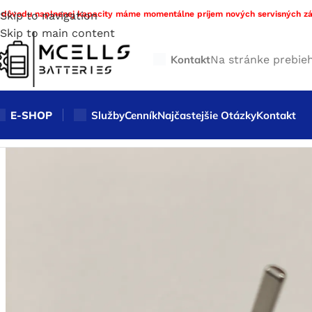
 dôvodu naplnenej kapacity máme momentálne príjem nových servisných zá
Skip to navigation
Skip to main content
Kontakt
Na stránke prebie
E-SHOP
Služby
Cenník
Najčastejšie Otázky
Kontakt
Domov
/
Obchod
/
Sonické kefky
/
Vibračná hlavica pre Phil