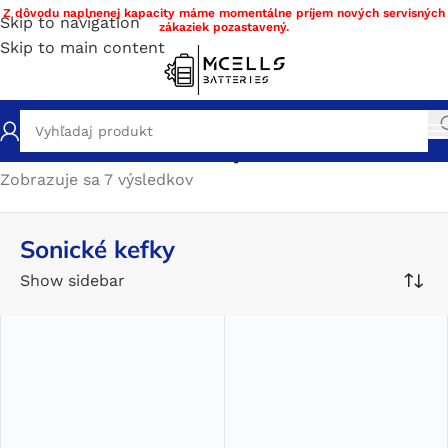
Z dôvodu naplnenej kapacity máme momentálne príjem nových servisných
Skip to navigation
zákaziek pozastavený.
Skip to main content
Domov
/
Obchod
/
Sonické kefky
Zobrazuje sa 7 výsledkov
Sonické kefky
Show sidebar