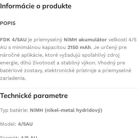
Informácie o produkte
POPIS
FDK 4/5AU
je priemyselný
NiMH akumulátor
veľkosti 4/5
AU s minimálnou kapacitou
2150 mAh
. Je určený pre
náročné aplikácie, ktoré vyžadujú spoľahlivý zdroj
energie, dlhú životnosť a stabilný výkon. Vhodný pre
batériové zostavy, elektronické prístroje a priemyselné
zariadenia.
Technické parametre
Typ batérie:
NiMH (nikel-metal hydridový)
Model:
4/5AU
Formát:
4/5 AU