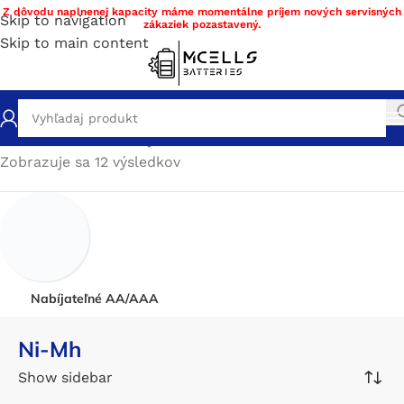
Z dôvodu naplnenej kapacity máme momentálne príjem nových servisných
Skip to navigation
zákaziek pozastavený.
Skip to main content
Domov
/
Obchod
/
Nabíjateľné batérie
/
Ni-Mh
Zobrazuje sa 12 výsledkov
Nabíjateľné AA/AAA
Ni-Mh
Show sidebar