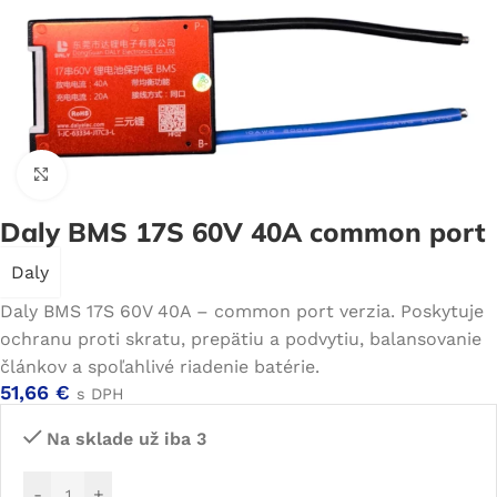
Click to enlarge
Daly BMS 17S 60V 40A common port
Daly
Daly BMS 17S 60V 40A – common port verzia. Poskytuje
ochranu proti skratu, prepätiu a podvytiu, balansovanie
článkov a spoľahlivé riadenie batérie.
51,66
€
s DPH
Na sklade už iba 3
-
+