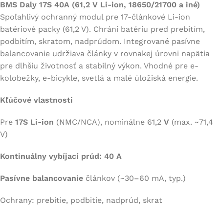
BMS Daly 17S 40A (61,2 V Li-ion, 18650/21700 a iné)
Spoľahlivý ochranný modul pre 17-článkové Li-ion
batériové packy (61,2 V). Chráni batériu pred prebitím,
podbitím, skratom, nadprúdom. Integrované pasívne
balancovanie udržiava články v rovnakej úrovni napätia
pre dlhšiu životnosť a stabilný výkon. Vhodné pre e-
kolobežky, e-bicykle, svetlá a malé úložiská energie.
Kľúčové vlastnosti
Pre
17S Li-ion
(NMC/NCA), nominálne 61,2
V
(max. ~71,4
V)
Kontinuálny vybíjací prúd: 40 A
Pasívne balancovanie
článkov (~30–60 mA, typ.)
Ochrany: prebitie, podbitie, nadprúd, skrat