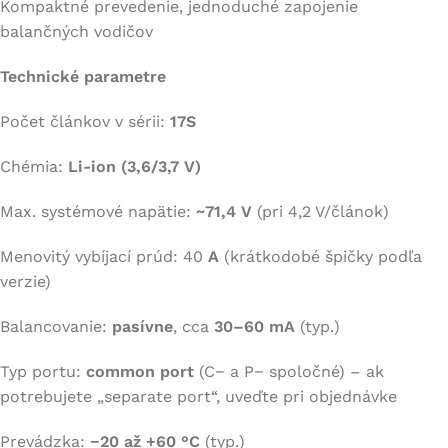
Kompaktné prevedenie, jednoduché zapojenie
balančných vodičov
Technické parametre
Počet článkov v sérii:
17S
Chémia:
Li-ion (3,6/3,7 V)
Max. systémové napätie:
~71,4 V
(pri 4,2 V/článok)
Menovitý vybíjací prúd: 40
A
(krátkodobé špičky podľa
verzie)
Balancovanie:
pasívne
, cca
30–60 mA
(typ.)
Typ portu:
common port
(C− a P− spoločné) – ak
potrebujete „separate port“, uveďte pri objednávke
Prevádzka:
−20 až +60 °C
(typ.)