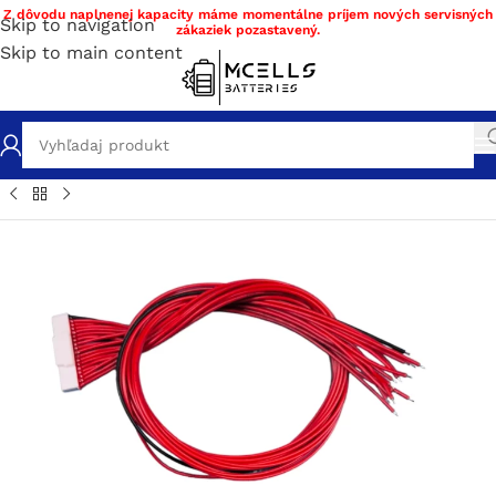
Z dôvodu naplnenej kapacity máme momentálne príjem nových servisných
Skip to navigation
zákaziek pozastavený.
Skip to main content
chod
/
Stavba a servis batérie DIY materiál
/
BMS
/
BMS Li-ion