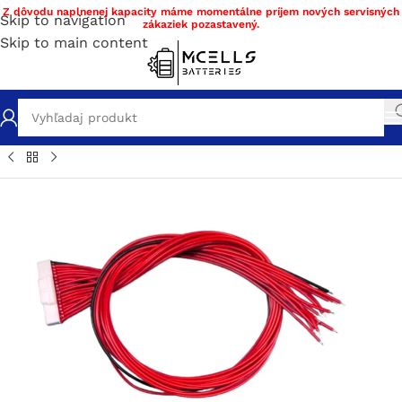
Z dôvodu naplnenej kapacity máme momentálne príjem nových servisných
Skip to navigation
zákaziek pozastavený.
Skip to main content
chod
/
Stavba a servis batérie DIY materiál
/
BMS
/
BMS Li-ion