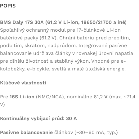
POPIS
BMS Daly 17S 30A (61,2 V Li-ion, 18650/21700 a iné)
Spoľahlivý ochranný modul pre 17-článkové Li-ion
batériové packy (61,2 V). Chráni batériu pred prebitím,
podbitím, skratom, nadprúdom. Integrované pasívne
balancovanie udržiava články v rovnakej úrovni napätia
pre dlhšiu životnosť a stabilný výkon. Vhodné pre e-
kolobežky, e-bicykle, svetlá a malé úložiská energie.
Kľúčové vlastnosti
Pre
16S Li-ion
(NMC/NCA), nominálne 61,2
V
(max. ~71,4
V)
Kontinuálny vybíjací prúd: 30 A
Pasívne balancovanie
článkov (~30–60 mA, typ.)