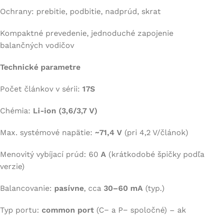
Ochrany: prebitie, podbitie, nadprúd, skrat
Kompaktné prevedenie, jednoduché zapojenie
balančných vodičov
Technické parametre
Počet článkov v sérii:
17S
Chémia:
Li-ion (3,6/3,7 V)
Max. systémové napätie:
~71,4 V
(pri 4,2 V/článok)
Menovitý vybíjací prúd: 60
A
(krátkodobé špičky podľa
verzie)
Balancovanie:
pasívne
, cca
30–60 mA
(typ.)
Typ portu:
common port
(C− a P− spoločné) – ak