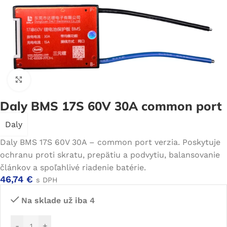
Click to enlarge
Daly BMS 17S 60V 30A common port
Daly
Daly BMS 17S 60V 30A – common port verzia. Poskytuje
ochranu proti skratu, prepätiu a podvytiu, balansovanie
článkov a spoľahlivé riadenie batérie.
46,74
€
s DPH
Na sklade už iba 4
-
+