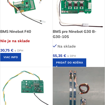
BMS Ninebot F40
BMS pre Ninebot G30 B-
G30-10S
Nie je na sklade
Na sklade
30,75
€
s DPH
55,35
€
s DPH
VIAC INFO
PRIDAŤ DO KOŠÍKA