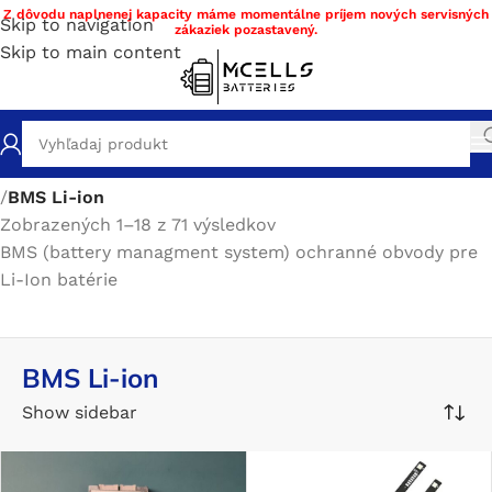
Z dôvodu naplnenej kapacity máme momentálne príjem nových servisných
Skip to navigation
zákaziek pozastavený.
Skip to main content
Domov
/
Obchod
/
Stavba a servis batérie DIY materiál
/
BMS
/
BMS Li-ion
Zobrazených 1–18 z 71 výsledkov
BMS (battery managment system) ochranné obvody pre
Li-Ion batérie
BMS Li-ion
Show sidebar