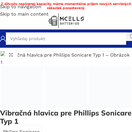
Z dôvodu naplnenej kapacity máme momentálne príjem nových servisných
Skip to navigation
zákaziek pozastavený.
Skip to main content
Domov
/
Obchod
/
Sonické kefky
Click to enlarge
Vibračná hlavica pre Phillips Sonicare
Typ 1
Philips Sonicare