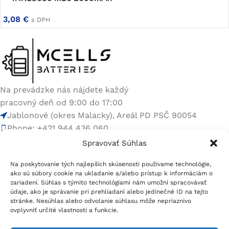
3,08
€
s DPH
Na prevádzke nás nájdete každý
pracovný deň od 9:00 do 17:00
Jablonové (okres Malacky), Areál PD PSČ 90054
Phone: +421 944 436 060
E-mail:
info@mcells.sk
Spravovať Súhlas
Rýchle odkazy
Na poskytovanie tých najlepších skúseností používame technológie,
ako sú súbory cookie na ukladanie a/alebo prístup k informáciám o
zariadení. Súhlas s týmito technológiami nám umožní spracovávať
údaje, ako je správanie pri prehliadaní alebo jedinečné ID na tejto
Užitočné linky
stránke. Nesúhlas alebo odvolanie súhlasu môže nepriaznivo
ovplyvniť určité vlastnosti a funkcie.