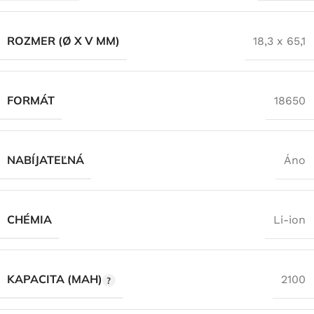
ROZMER (Ø X V MM)
18,3 x 65,1
FORMÁT
18650
NABÍJATEĽNÁ
Áno
CHÉMIA
Li-ion
KAPACITA (MAH)
2100