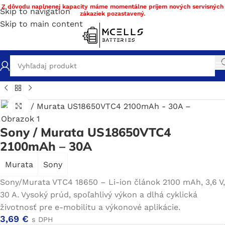
Z dôvodu naplnenej kapacity máme momentálne príjem nových servisných
Skip to navigation
zákaziek pozastavený.
Skip to main content
ov
/
Obchod
/
Nabíjateľné batérie
/
Li-ion
/
Li-ion články 18650
Click to enlarge
Sony / Murata US18650VTC4
2100mAh – 30A
Murata
Sony
Sony/Murata VTC4 18650 – Li-ion článok 2100 mAh, 3,6 V,
30 A. Vysoký prúd, spoľahlivý výkon a dlhá cyklická
životnosť pre e-mobilitu a výkonové aplikácie.
3,69
€
s DPH