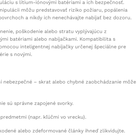
láciu s lítium-iónovými batériami a ich bezpečnosť.
anipulácii môžu predstavovať riziko požiaru, popálenia
povrchoch a nikdy ich nenechávajte nabíjať bez dozoru.
enie, poškodenie alebo stratu vyplývajúcu z
ými batériami alebo nabíjačkami. Kompatibilita s
pomocou inteligentnej nabíjačky určenej špeciálne pre
érie s novými.
ní nebezpečné – skrat alebo chybné zaobchádzanie môže
nie sú správne zapojené svorky.
 predmetmi (napr. kľúčmi vo vrecku).
kodené alebo zdeformované články ihneď zlikvidujte.