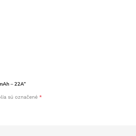
0mAh – 22A”
lia sú označené
*