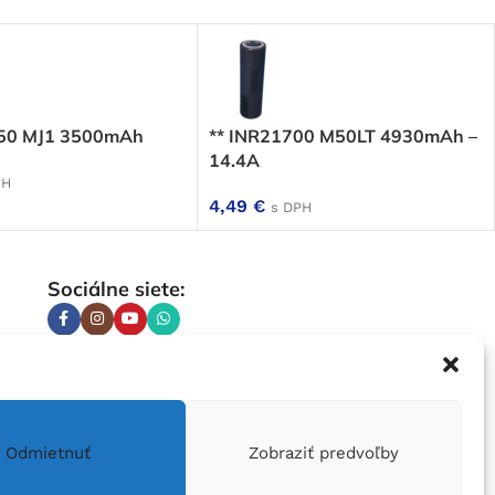
650 MJ1 3500mAh
** INR21700 M50LT 4930mAh –
14.4A
PH
4,49
€
s DPH
Sociálne siete:
Odmietnuť
Zobraziť predvoľby