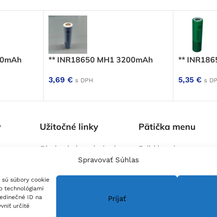
50mAh
** INR18650 MH1 3200mAh
** INR18
3,69
€
5,35
€
s DPH
s D
y
Užitočné linky
Pätička menu
Obchodné podmienky
Prihlásenie
Spravovať Súhlas
lektrických
Zásady reklamácí a
Blog
/ č
Blog
lánky
vrátenia tovaru
Kontakt
 sú súbory cookie
na mieru
Zásady ochrany osobných
O nás
to technológiami
údajov
jedinečné ID na
Prijať
vniť určité
Zásady spracovanie