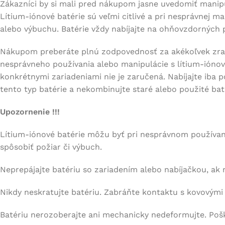
Zákazníci by si mali pred nákupom jasne uvedomiť manipu
Lítium-iónové batérie sú veľmi citlivé a pri nesprávnej m
alebo výbuchu. Batérie vždy nabíjajte na ohňovzdorných 
Nákupom preberáte plnú zodpovednosť za akékoľvek zran
nesprávneho používania alebo manipulácie s lítium-iónov
konkrétnymi zariadeniami nie je zaručená. Nabíjajte iba 
tento typ batérie a nekombinujte staré alebo použité bat
Upozornenie !!!
Lítium-iónové batérie môžu byť pri nesprávnom používa
spôsobiť požiar či výbuch.
Neprepájajte batériu so zariadením alebo nabíjačkou, ak 
Nikdy neskratujte batériu. Zabráňte kontaktu s kovovými
Batériu nerozoberajte ani mechanicky nedeformujte. Poš