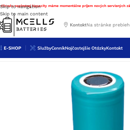
 dôvodu naplnenej kapacity máme momentálne príjem nových servisných zá
Skip to navigation
Skip to main content
Kontakt
Na stránke prebie
E-SHOP
Služby
Cenník
Najčastejšie Otázky
Kontakt
Domov
/
Obchod
/
Nabíjateľné batérie
/
Li-ion
/
Li-ion články