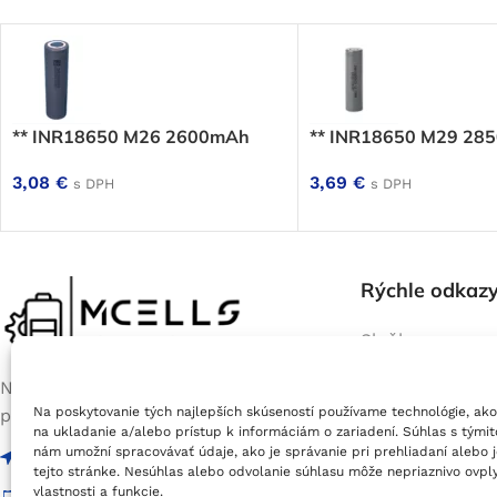
** INR18650 M26 2600mAh
** INR18650 M29 28
3,08
€
3,69
€
s DPH
s DPH
Rýchle odkaz
Služby
Servis batérií e
Na prevádzke nás nájdete každý
bicyklov
Na poskytovanie tých najlepších skúseností používame technológie, ako
pracovný deň od 9:00 do 17:00
Výroba batérií 
na ukladanie a/alebo prístup k informáciám o zariadení. Súhlas s tými
Jablonové (okres Malacky), Areál PD
E-Shop
nám umožní spracovávať údaje, ako je správanie pri prehliadaní alebo 
PSČ 90054
tejto stránke. Nesúhlas alebo odvolanie súhlasu môže nepriaznivo ovply
vlastnosti a funkcie.