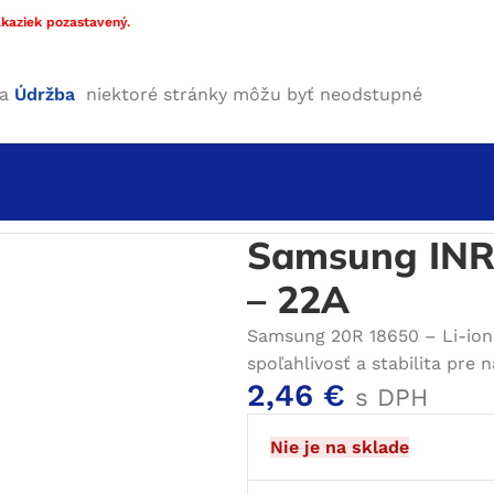
kaziek pozastavený.
ha
Údržba
niektoré stránky môžu byť neodstupné
 18650
/
Samsung INR18650-20R 2000mAh – 22A
Samsung IN
– 22A
Samsung 20R 18650 – Li-ion 
spoľahlivosť a stabilita pre 
2,46
€
s DPH
Nie je na sklade