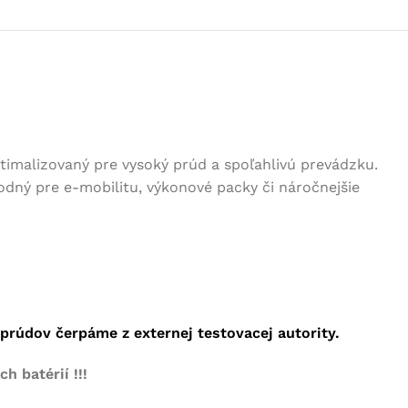
Profesionálny r
M-CELLS BATT
Dávame batériám druhú
Prezrieť kategóriu
INÉ
imalizovaný pre vysoký prúd a spoľahlivú prevádzku.
Defibrilátory
dný pre e-mobilitu, výkonové packy či náročnejšie
Kyslikové generátory
Záložné zdroje
Skladová logistika AGV / ARV
rúdov čerpáme z externej testovacej autority.
 batérií !!!