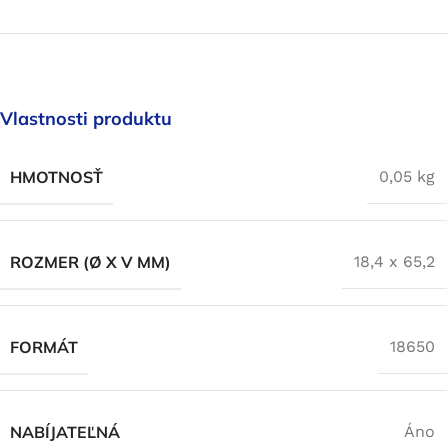
epas batérií od firmy
ERIES
 šancu
Vlastnosti produktu
HMOTNOSŤ
0,05 kg
ROZMER (Ø X V MM)
18,4 x 65,2
FORMÁT
18650
NABÍJATEĽNÁ
Áno