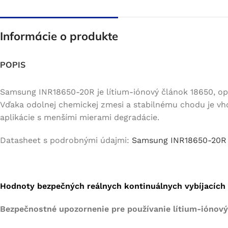
Informácie o produkte
POPIS
BATÉRIE Z DOPRAVNÝCH
NÁRADIE
Samsung INR18650-20R je lítium-iónový článok 18650, opt
PROSTRIEDKOV
Ručné náradie/ záhradná
Vďaka odolnej chemickej zmesi a stabilnému chodu je vho
Elektrický bicykel
technika
aplikácie s menšími mierami degradácie.
Elektrická kolobežka
Zváračké helmy
Datasheet s podrobnými údajmi:
Samsung INR18650-20R
Elektrická motorka
Tabletop decorations
Samovyvyžovacie zariadenia
Pillows & throws
E-board
Hodnoty bezpečných reálnych kontinuálnych vybíjacích p
Jednokolky
Bezpečnostné upozornenie pre používanie lítium-iónových
Iné