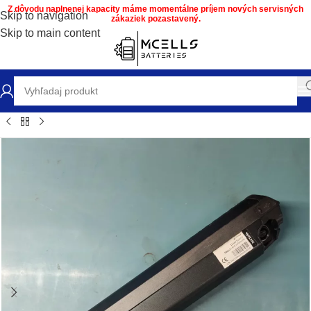
Z dôvodu naplnenej kapacity máme momentálne príjem nových servisných
Skip to navigation
zákaziek pozastavený.
Skip to main content
Obchod
/
Repas a servis Batérií MCELLS
/
Batérie elektrobicyklov