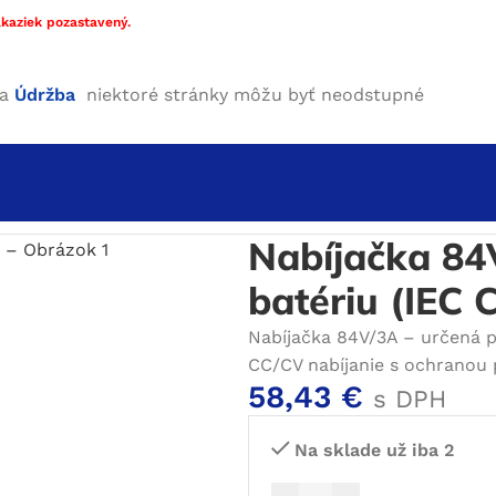
kaziek pozastavený.
ha
Údržba
niektoré stránky môžu byť neodstupné
e
/
Nabíjačky Li-ion
/
Nabíjačka 84V/3A Li-ion pre 20S 72V b
Nabíjačka 84
batériu (IEC 
Nabíjačka 84V/3A – určená pr
CC/CV nabíjanie s ochranou p
58,43
€
s DPH
Na sklade už iba 2