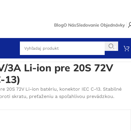
Blog
O Nás
Sledovanie Objednávky
atériu (IEC C-13)
V/3A Li-ion pre 20S 72V
C-13)
e 20S 72V Li-ion batériu, konektor IEC C-13. Stabilné
roti skratu, preťaženiu a spoľahlivou prevádzkou.