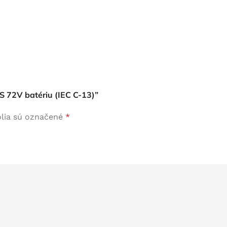
0S 72V batériu (IEC C-13)”
lia sú označené
*