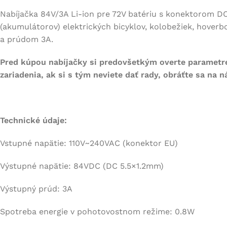
Nabíjačka 84V/3A Li-ion pre 72V batériu s konektorom DC
(akumulátorov) elektrických bicyklov, kolobežiek, hoverb
a prúdom 3A.
Pred kúpou nabíjačky si predovšetkým overte parametr
zariadenia, ak si s tým neviete dať rady, obráťte sa na 
Technické údaje:
Vstupné napätie: 110V~240VAC (konektor EU)
Výstupné napätie: 84VDC (DC 5.5×1.2mm)
Výstupný prúd: 3A
Spotreba energie v pohotovostnom režime: 0.8W