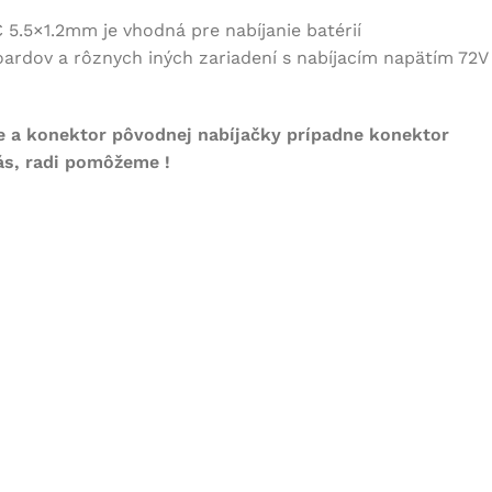
 5.5×1.2mm je vhodná pre nabíjanie batérií
oardov a rôznych iných zariadení s nabíjacím napätím 72V
e a konektor pôvodnej nabíjačky prípadne konektor
nás, radi pomôžeme !