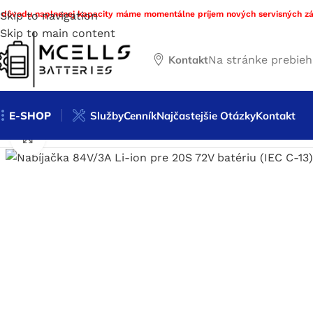
 dôvodu naplnenej kapacity máme momentálne príjem nových servisných zá
Skip to navigation
Skip to main content
Kontakt
Na stránke prebie
E-SHOP
Služby
Cenník
Najčastejšie Otázky
Kontakt
Domov
/
Obchod
/
Nabíjačky
/
Nabíjačky podľa chémie batéri
Click to enlarge