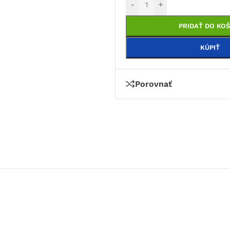
-
+
PRIDAŤ DO KOŠ
KÚPIŤ
Porovnať