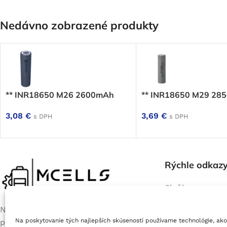
Nedávno zobrazené produkty
** INR18650 M26 2600mAh
** INR18650 M29 28
3,08
€
3,69
€
s DPH
s DPH
Rýchle odkaz
Služby
Servis batérií e
Na prevádzke nás nájdete každý
bicyklov
Na poskytovanie tých najlepších skúseností používame technológie, ako
pracovný deň od 9:00 do 17:00
Výroba batérií 