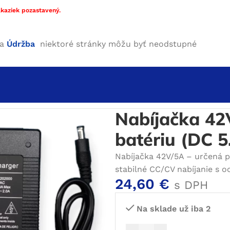
kaziek pozastavený.
ha
Údržba
niektoré stránky môžu byť neodstupné
e
/
Nabíjačky Li-ion
/
Nabíjačka 42V/5A Li-ion pre 10S 36V 
Nabíjačka 42
batériu (DC 
Nabíjačka 42V/5A – určená pr
stabilné CC/CV nabíjanie s o
24,60
€
s DPH
Na sklade už iba 2