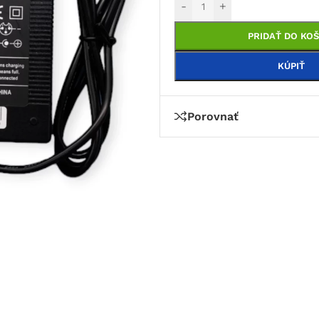
-
+
PRIDAŤ DO KOŠ
KÚPIŤ
Porovnať