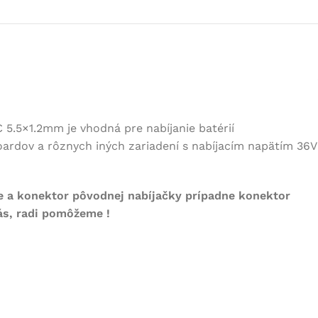
 5.5×1.2mm je vhodná pre nabíjanie batérií
oardov a rôznych iných zariadení s nabíjacím napätím 36V
e a konektor pôvodnej nabíjačky prípadne konektor
nás, radi pomôžeme !