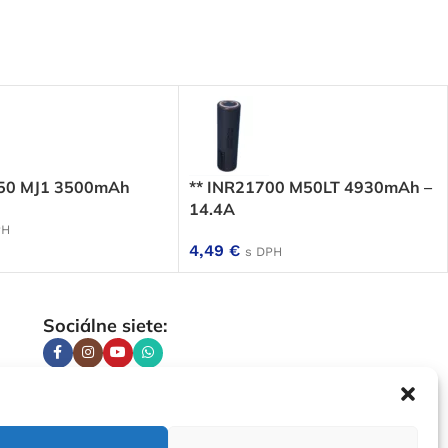
650 MJ1 3500mAh
** INR21700 M50LT 4930mAh –
14.4A
PH
4,49
€
s DPH
Sociálne siete: