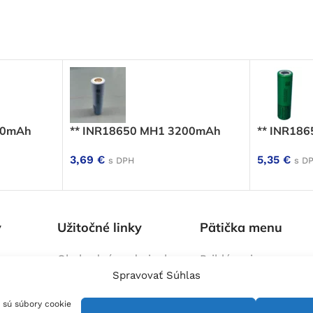
50mAh
** INR18650 MH1 3200mAh
** INR18
3,69
€
5,35
€
s DPH
s D
y
Užitočné linky
Pätička menu
Obchodné podmienky
Prihlásenie
Spravovať Súhlas
lektrických
Zásady reklamácí a
Blog
/ č
Blog
lánky
vrátenia tovaru
Kontakt
 sú súbory cookie
na mieru
Zásady ochrany osobných
O nás