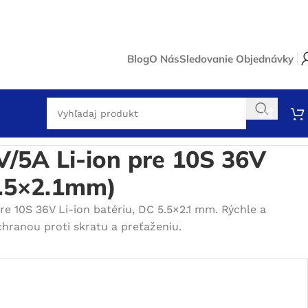
Blog
O Nás
Sledovanie Objednávky
batériu (DC 5.5×2.1mm)
V/5A Li-ion pre 10S 36V
5.5×2.1mm)
e 10S 36V Li-ion batériu, DC 5.5×2.1 mm. Rýchle a
chranou proti skratu a preťaženiu.