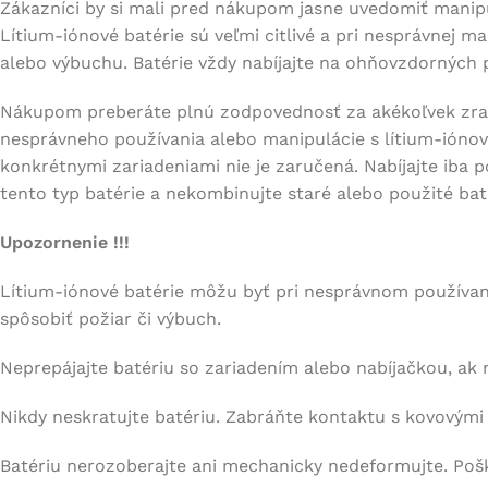
Zákazníci by si mali pred nákupom jasne uvedomiť manipu
Lítium-iónové batérie sú veľmi citlivé a pri nesprávnej m
alebo výbuchu. Batérie vždy nabíjajte na ohňovzdorných 
Nákupom preberáte plnú zodpovednosť za akékoľvek zran
nesprávneho používania alebo manipulácie s lítium-iónov
konkrétnymi zariadeniami nie je zaručená. Nabíjajte iba 
tento typ batérie a nekombinujte staré alebo použité bat
Upozornenie !!!
Lítium-iónové batérie môžu byť pri nesprávnom používa
spôsobiť požiar či výbuch.
Neprepájajte batériu so zariadením alebo nabíjačkou, ak 
Nikdy neskratujte batériu. Zabráňte kontaktu s kovovými
Batériu nerozoberajte ani mechanicky nedeformujte. Poš