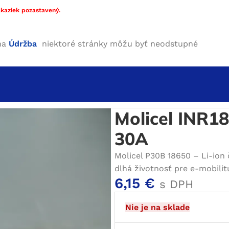
kaziek pozastavený.
ha
Údržba
niektoré stránky môžu byť neodstupné
 18650
/
Molicel INR18650-P30B 3000mAh – 30A
Molicel INR
30A
Molicel P30B 18650 – Li-ion 
dlhá životnosť pre e-mobilit
6,15
€
s DPH
Nie je na sklade