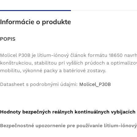
Informácie o produkte
POPIS
Molicel P30B je lítium-iónový článok formátu 18650 navr
konštrukciou, stabilitou pri vyšších prúdoch a optimaliz
mobilitu, výkonné packy a batériové zostavy.
Datasheet s podrobnými údajmi:
Molicel_P30B
Hodnoty bezpečných reálnych kontinuálnych vybíjacích p
Bezpečnostné upozornenie pre používanie lítium-iónových