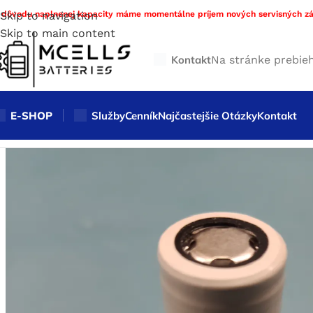
 dôvodu naplnenej kapacity máme momentálne príjem nových servisných zá
Skip to navigation
Skip to main content
Kontakt
Na stránke prebie
E-SHOP
Služby
Cenník
Najčastejšie Otázky
Kontakt
Domov
/
Obchod
/
Nabíjateľné batérie
/
Li-ion
/
Li-ion články