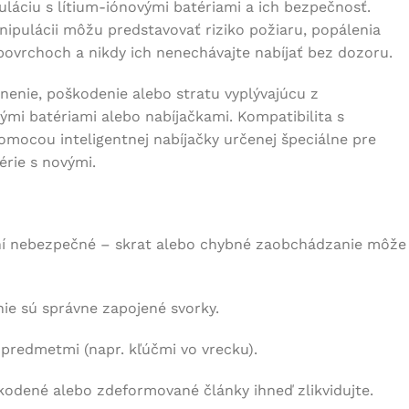
láciu s lítium-iónovými batériami a ich bezpečnosť.
anipulácii môžu predstavovať riziko požiaru, popálenia
povrchoch a nikdy ich nenechávajte nabíjať bez dozoru.
enie, poškodenie alebo stratu vyplývajúcu z
ými batériami alebo nabíjačkami. Kompatibilita s
pomocou inteligentnej nabíjačky určenej špeciálne pre
érie s novými.
ní nebezpečné – skrat alebo chybné zaobchádzanie môže
nie sú správne zapojené svorky.
 predmetmi (napr. kľúčmi vo vrecku).
kodené alebo zdeformované články ihneď zlikvidujte.