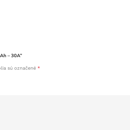
mAh – 30A”
lia sú označené
*