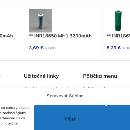
50mAh
** INR18650 MH1 3200mAh
** INR18
3,69
€
5,35
€
s DPH
s D
y
Užitočné linky
Pätička menu
Obchodné podmienky
Prihlásenie
Spravovať Súhlas
lektrických
Zásady reklamácí a
Blog
/ č
Blog
lánky
vrátenia tovaru
Kontakt
 sú súbory cookie
na mieru
Zásady ochrany osobných
O nás
to technológiami
údajov
jedinečné ID na
Prijať
vniť určité
Zásady spracovanie