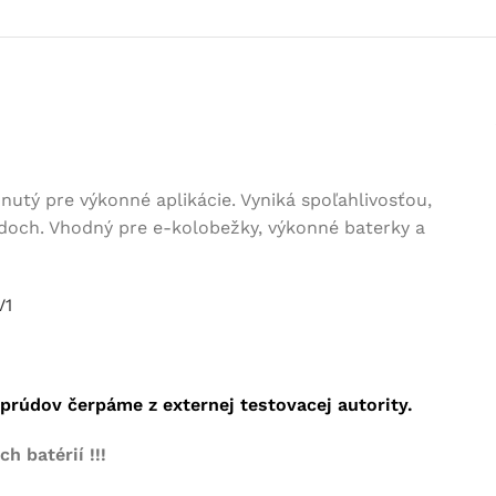
nutý pre výkonné aplikácie. Vyniká spoľahlivosťou,
doch. Vhodný pre e-kolobežky, výkonné baterky a
V1
rúdov čerpáme z externej testovacej autority.
 batérií !!!