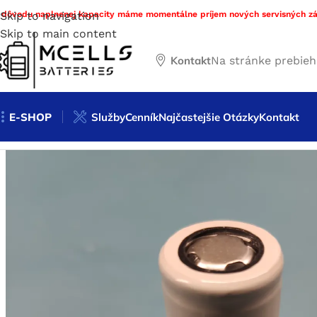
 dôvodu naplnenej kapacity máme momentálne príjem nových servisných zá
Skip to navigation
Skip to main content
Kontakt
Na stránke prebie
E-SHOP
Služby
Cenník
Najčastejšie Otázky
Kontakt
Domov
/
Obchod
/
Nabíjateľné batérie
/
Li-ion
/
Li-ion články