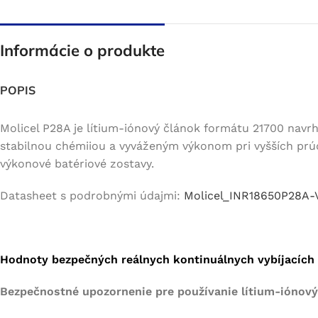
Informácie o produkte
POPIS
Molicel P28A je lítium-iónový článok formátu 21700 navrh
stabilnou chémiiou a vyváženým výkonom pri vyšších prú
výkonové batériové zostavy.
Datasheet s podrobnými údajmi:
Molicel_INR18650P28A-
Hodnoty bezpečných reálnych kontinuálnych vybíjacích p
Bezpečnostné upozornenie pre používanie lítium-iónových