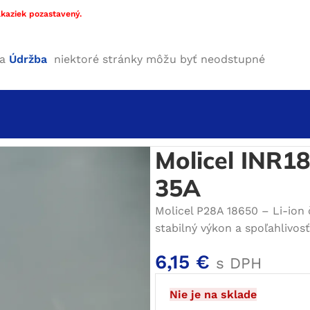
kaziek pozastavený.
ha
Údržba
niektoré stránky môžu byť neodstupné
 18650
/
Molicel INR18650-P28A 2800mAh – 35A
Molicel INR
35A
Molicel P28A 18650 – Li-ion 
stabilný výkon a spoľahlivosť
6,15
€
s DPH
Nie je na sklade