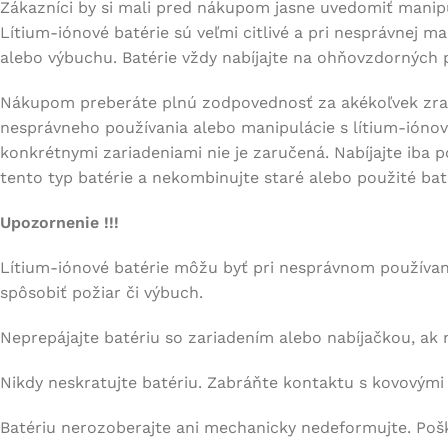
Zákazníci by si mali pred nákupom jasne uvedomiť manipu
Lítium-iónové batérie sú veľmi citlivé a pri nesprávnej m
alebo výbuchu. Batérie vždy nabíjajte na ohňovzdorných 
Nákupom preberáte plnú zodpovednosť za akékoľvek zran
nesprávneho používania alebo manipulácie s lítium-iónov
konkrétnymi zariadeniami nie je zaručená. Nabíjajte iba 
tento typ batérie a nekombinujte staré alebo použité bat
Upozornenie !!!
Lítium-iónové batérie môžu byť pri nesprávnom používa
spôsobiť požiar či výbuch.
Neprepájajte batériu so zariadením alebo nabíjačkou, ak 
Nikdy neskratujte batériu. Zabráňte kontaktu s kovovými
Batériu nerozoberajte ani mechanicky nedeformujte. Poš