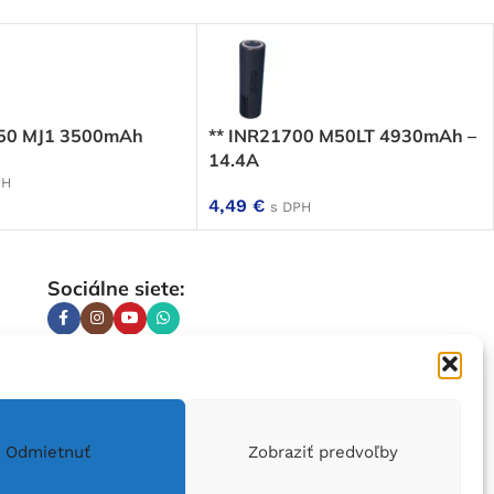
650 MJ1 3500mAh
** INR21700 M50LT 4930mAh –
14.4A
PH
4,49
€
s DPH
Sociálne siete:
Odmietnuť
Zobraziť predvoľby