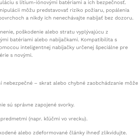
láciu s lítium-iónovými batériami a ich bezpečnosť.
anipulácii môžu predstavovať riziko požiaru, popálenia
povrchoch a nikdy ich nenechávajte nabíjať bez dozoru.
enie, poškodenie alebo stratu vyplývajúcu z
ými batériami alebo nabíjačkami. Kompatibilita s
pomocou inteligentnej nabíjačky určenej špeciálne pre
érie s novými.
ní nebezpečné – skrat alebo chybné zaobchádzanie môže
nie sú správne zapojené svorky.
 predmetmi (napr. kľúčmi vo vrecku).
kodené alebo zdeformované články ihneď zlikvidujte.