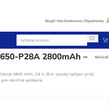
Blog
O Nás
Sledovanie Objednávky
18650-P28A 2800mAh –
Molicel
článok 2800 mAh, 3,6 V, 35 A. Vysoký vybíjací prúd,
 pre náročné aplikácie.