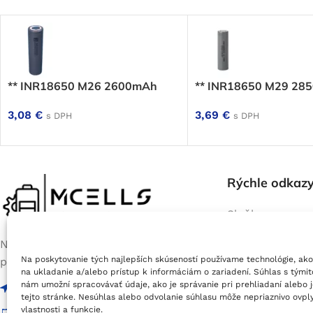
** INR18650 M26 2600mAh
** INR18650 M29 28
3,08
€
3,69
€
s DPH
s DPH
Rýchle odkaz
Služby
Servis batérií e
Na prevádzke nás nájdete každý
bicyklov
Na poskytovanie tých najlepších skúseností používame technológie, ako
pracovný deň od 9:00 do 17:00
Výroba batérií 
na ukladanie a/alebo prístup k informáciám o zariadení. Súhlas s tými
Jablonové (okres Malacky), Areál PD
E-Shop
nám umožní spracovávať údaje, ako je správanie pri prehliadaní alebo 
PSČ 90054
tejto stránke. Nesúhlas alebo odvolanie súhlasu môže nepriaznivo ovply
vlastnosti a funkcie.