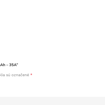
mAh – 35A”
lia sú označené
*