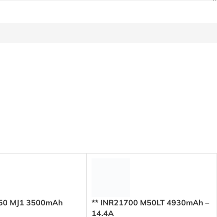
650 MJ1 3500mAh
** INR21700 M50LT 4930mAh –
14.4A