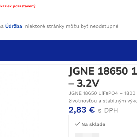
kaziek pozastavený.
ha
Údržba
niektoré stránky môžu byť neodstupné
O4 články18650
/
JGNE 18650 1800mAh – 5.4A LifePO4 – 
JGNE 18650 1
– 3.2V
JGNE 18650 LiFePO4 – 1800 mA
životnosťou a stabilným výk
2,83
€
s DPH
Na sklade