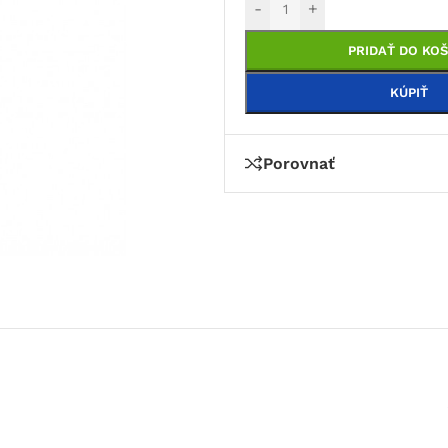
-
+
PRIDAŤ DO KOŠ
KÚPIŤ
Porovnať