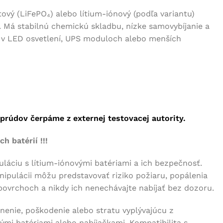
vý (LiFePO₄) alebo lítium-iónový (podľa variantu)
. Má stabilnú chemickú skladbu, nízke samovybíjanie a
e v LED osvetlení, UPS moduloch alebo menších
rúdov čerpáme z externej testovacej autority.
 batérií !!!
láciu s lítium-iónovými batériami a ich bezpečnosť.
anipulácii môžu predstavovať riziko požiaru, popálenia
povrchoch a nikdy ich nenechávajte nabíjať bez dozoru.
enie, poškodenie alebo stratu vyplývajúcu z
ými batériami alebo nabíjačkami. Kompatibilita s