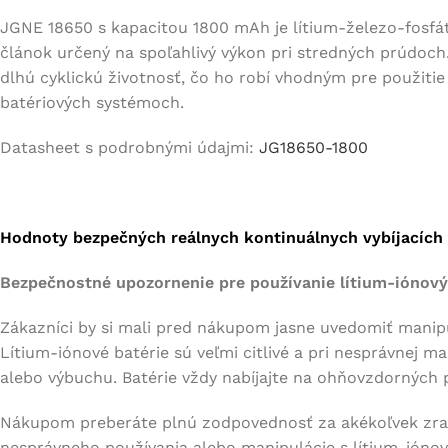
JGNE 18650 s kapacitou 1800 mAh je lítium-železo-fosfáto
článok určený na spoľahlivý výkon pri stredných prúdoch
dlhú cyklickú životnosť, čo ho robí vhodným pre použiti
batériových systémoch.
Datasheet s podrobnými údajmi:
JG18650-1800
Hodnoty bezpečných reálnych kontinuálnych vybíjacích p
Bezpečnostné upozornenie pre používanie lítium-iónových
Zákazníci by si mali pred nákupom jasne uvedomiť manipu
Lítium-iónové batérie sú veľmi citlivé a pri nesprávnej m
alebo výbuchu. Batérie vždy nabíjajte na ohňovzdorných 
Nákupom preberáte plnú zodpovednosť za akékoľvek zran
nesprávneho používania alebo manipulácie s lítium-iónov