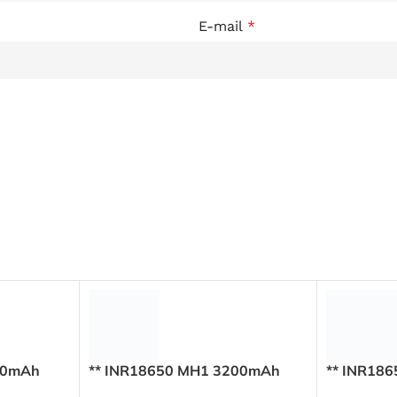
E-mail
*
50mAh
** INR18650 MH1 3200mAh
** INR18