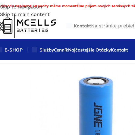
 dôvodu naplnenej kapacity máme momentálne príjem nových servisných zá
Skip to navigation
Skip to main content
Kontakt
Na stránke prebie
E-SHOP
Služby
Cenník
Najčastejšie Otázky
Kontakt
Domov
/
Obchod
/
Nabíjateľné batérie
/
LiFePo4 (LFP)
/
LiFeP