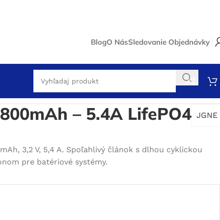
Blog
O Nás
Sledovanie Objednávky
3.2V
800mAh – 5.4A LifePO4
JGNE
h, 3,2 V, 5,4 A. Spoľahlivý článok s dlhou cyklickou
onom pre batériové systémy.