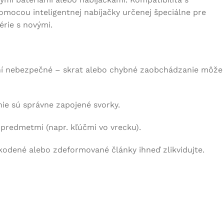
pomocou inteligentnej nabíjačky určenej špeciálne pre
érie s novými.
ní nebezpečné – skrat alebo chybné zaobchádzanie môže
nie sú správne zapojené svorky.
 predmetmi (napr. kľúčmi vo vrecku).
kodené alebo zdeformované články ihneď zlikvidujte.