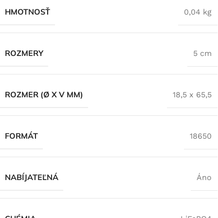
HMOTNOSŤ
0,04 kg
ROZMERY
5 cm
ROZMER (Ø X V MM)
18,5 x 65,5
FORMÁT
18650
NABÍJATEĽNÁ
Áno