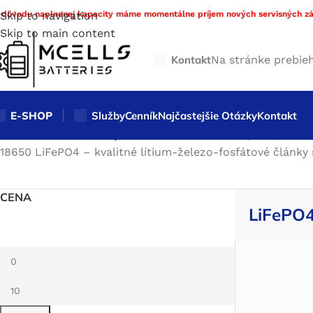
 dôvodu naplnenej kapacity máme momentálne príjem nových servisných zá
Skip to navigation
Skip to main content
Kontakt
Na stránke prebie
E-SHOP
Služby
Cenník
Najčastejšie Otázky
Kontakt
Domov
/
Obchod
/
Nabíjateľné batérie
/
LiFePo4 (LFP)
/
LiFeP
18650 LiFePO4 – kvalitné lítium-železo-fosfátové článk
CENA
LiFePO4