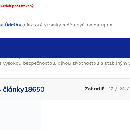
kaziek pozastavený.
ha
Údržba
niektoré stránky môžu byť neodstupné
O4 články18650
y s vysokou bezpečnosťou, dlhou životnosťou a stabilným
 články18650
Zobratiť
12
24