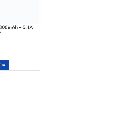
800mAh – 5.4A
V
ÍKA