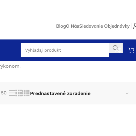
Blog
O Nás
Sledovanie Objednávky
Zobrazený jediný výsledok
 výkonom.
50