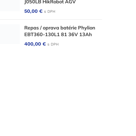
J050LB HikRobot AGV
50,00
€
s DPH
Repas / oprava batérie Phylion
EBT360-130L1 81 36V 13Ah
400,00
€
s DPH