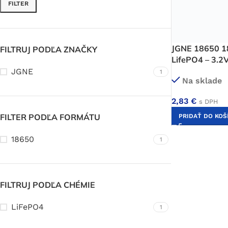
FILTER
JGNE 18650 1
FILTRUJ PODĽA ZNAČKY
LifePO4 – 3.2
JGNE
1
Na sklade
2,83
€
s DPH
FILTER PODĽA FORMÁTU
PRIDAŤ DO KOŠ
18650
1
FILTRUJ PODĽA CHÉMIE
LiFePO4
1