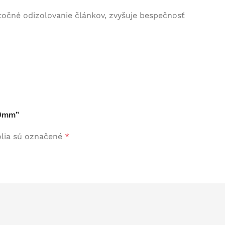
točné odizolovanie článkov, zvyšuje bespečnosť
Profesionálny r
M-CELLS BATT
Dávame batériám druhú
Prezrieť kategóriu
INÉ
Defibrilátory
20mm”
Kyslikové generátory
Záložné zdroje
lia sú označené
*
Skladová logistika AGV / ARV