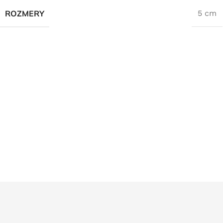
ROZMERY
5 cm
epas batérií od firmy
ERIES
 šancu