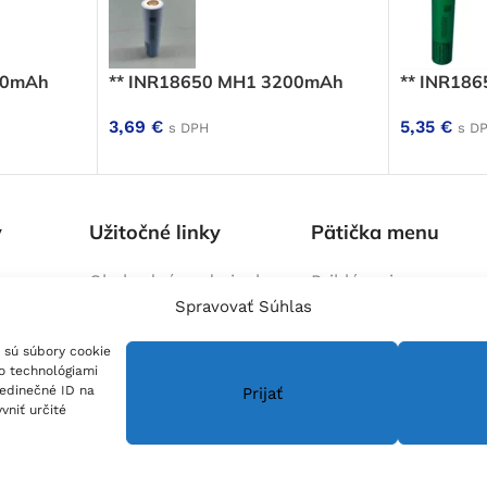
50mAh
** INR18650 MH1 3200mAh
** INR18
3,69
€
5,35
€
s DPH
s D
y
Užitočné linky
Pätička menu
Obchodné podmienky
Prihlásenie
Spravovať Súhlas
lektrických
Zásady reklamácí a
Blog
/ č
Blog
lánky
vrátenia tovaru
Kontakt
 sú súbory cookie
na mieru
Zásady ochrany osobných
O nás
to technológiami
údajov
jedinečné ID na
Prijať
vniť určité
Zásady spracovanie
cookies