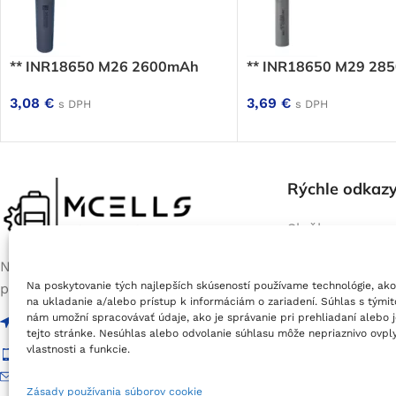
** INR18650 M26 2600mAh
** INR18650 M29 28
3,08
€
3,69
€
s DPH
s DPH
Rýchle odkaz
Služby
Servis batérií e
Na prevádzke nás nájdete každý
bicyklov
Na poskytovanie tých najlepších skúseností používame technológie, ako
pracovný deň od 9:00 do 17:00
Výroba batérií 
na ukladanie a/alebo prístup k informáciám o zariadení. Súhlas s tými
Jablonové (okres Malacky), Areál PD
E-Shop
nám umožní spracovávať údaje, ako je správanie pri prehliadaní alebo 
PSČ 90054
tejto stránke. Nesúhlas alebo odvolanie súhlasu môže nepriaznivo ovply
vlastnosti a funkcie.
Phone: +421 944 436 060
E-mail:
info@mcells.sk
Zásady používania súborov cookie