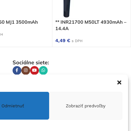
650 MJ1 3500mAh
** INR21700 M50LT 4930mAh –
14.4A
PH
4,49
€
s DPH
Sociálne siete:
Odmietnuť
Zobraziť predvoľby