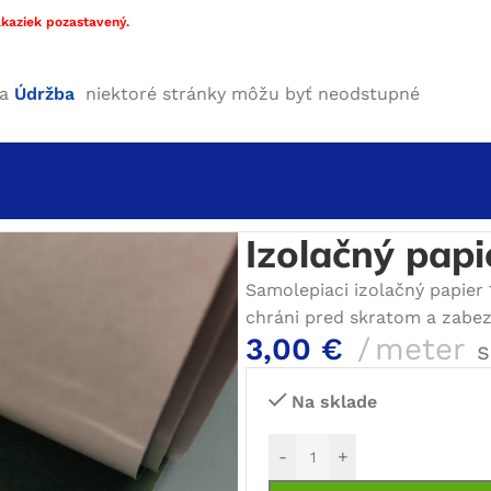
kaziek pozastavený.
ha
Údržba
niektoré stránky môžu byť neodstupné
ačné materiály
/
Izolačné papiere
/
Izolačný papier samolep
Izolačný pap
Samolepiaci izolačný papier 
chráni pred skratom a zabez
3,00
€
meter
Na sklade
-
+