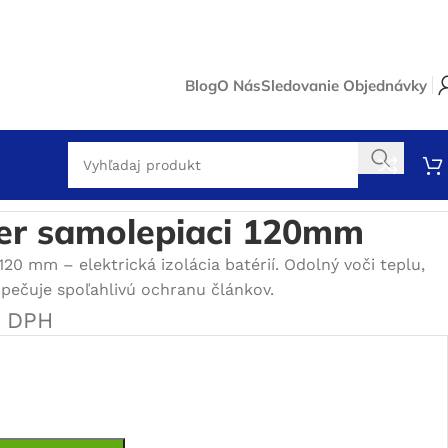
Blog
O Nás
Sledovanie Objednávky
iaci 120mm
ier samolepiaci 120mm
120 mm – elektrická izolácia batérií. Odolný voči teplu,
pečuje spoľahlivú ochranu článkov.
s DPH