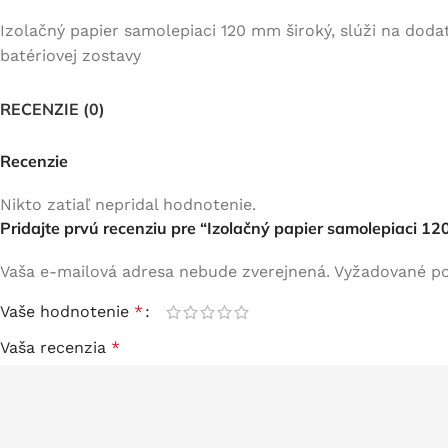
Izolačný papier samolepiaci 120 mm široký, slúži na doda
batériovej zostavy
RECENZIE (0)
Recenzie
BATÉRIE Z DOPRAVNÝCH
NÁRADIE
PROSTRIEDKOV
Ručné náradie/ záhradná
Nikto zatiaľ nepridal hodnotenie.
Elektrický bicykel
technika
Pridajte prvú recenziu pre “Izolačný papier samolepiaci 1
Elektrická kolobežka
Zváračké helmy
Vaša e-mailová adresa nebude zverejnená.
Vyžadované po
Elektrická motorka
Tabletop decorations
Vaše hodnotenie
*
Samovyvyžovacie zariadenia
Pillows & throws
Vaša recenzia
*
E-board
Jednokolky
Iné