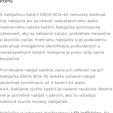
POPIS
S nabíjačkou batérií EMOS BCN-40 nemusíte sledovať
čas nabíjania ani sa obávať nedostatočného alebo
nadmerného nabitia batérií. Nabíjačka automaticky
zabezpečí, aby sa nabíjanie začalo, prebiehalo bezpečne
a skončilo načas. Prehriatiu nabíjačky a jej poškodeniu
zabraňuje inteligentná identifikácia poškodených a
nenabíjateľných batérií. Nabíjanie je preto vždy úplne
bezpečné.
Potrebujete nabíjať batérie viacerých veľkostí naraz?
Nabíjačka EMOS BCN-40 dokáže súčasne nabíjať
akúkoľvek kombináciu až 4 batérií AA alebo
AAA. Nabíjanie týchto batérií je riadené nezávisle. Batérie
nie je potrebné nabíjať v pároch, ako to vyžadujú
niektoré staršie modely nabíjačiek.
Nabíjačka je vybavená dvojfarebnou
LED indikáciou.
Na