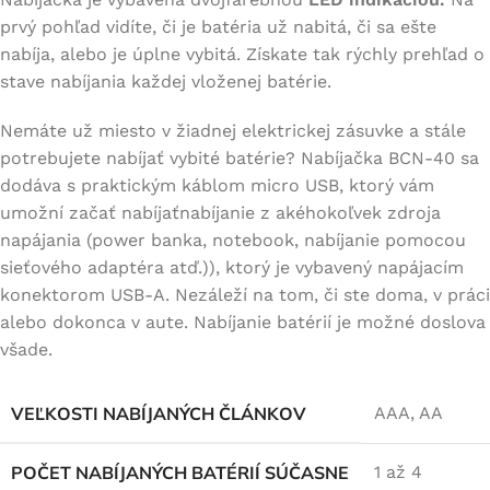
prvý pohľad vidíte, či je batéria už nabitá, či sa ešte
nabíja, alebo je úplne vybitá. Získate tak rýchly prehľad o
stave nabíjania každej vloženej batérie.
Nemáte už miesto v žiadnej elektrickej zásuvke a stále
potrebujete nabíjať vybité batérie? Nabíjačka BCN-40 sa
dodáva s praktickým káblom micro USB, ktorý vám
umožní začať nabíjaťnabíjanie z akéhokoľvek zdroja
napájania (power banka, notebook, nabíjanie pomocou
sieťového adaptéra atď.)), ktorý je vybavený napájacím
konektorom USB-A. Nezáleží na tom, či ste doma, v práci
alebo dokonca v aute. Nabíjanie batérií je možné doslova
všade.
VEĽKOSTI NABÍJANÝCH ČLÁNKOV
AAA, AA
POČET NABÍJANÝCH BATÉRIÍ SÚČASNE
1 až 4