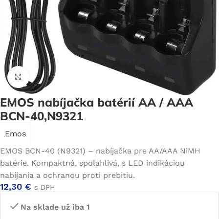
Click to enlarge
EMOS nabíjačka batérií AA / AAA
BCN-40,N9321
Emos
EMOS BCN-40 (N9321) – nabíjačka pre AA/AAA NiMH
batérie. Kompaktná, spoľahlivá, s LED indikáciou
nabíjania a ochranou proti prebitiu.
12,30
€
s DPH
Na sklade už iba 1