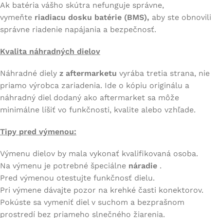
Ak batéria vášho skútra nefunguje správne,
vymeňte
riadiacu dosku batérie (BMS),
aby ste obnovili
správne riadenie napájania a bezpečnosť.
Kvalita náhradných dielov
Náhradné diely
z aftermarketu
vyrába tretia strana, nie
priamo výrobca zariadenia. Ide o kópiu originálu a
náhradný diel dodaný ako aftermarket sa môže
minimálne líšiť vo funkčnosti, kvalite alebo vzhľade.
Tipy pred výmenou:
Výmenu dielov by mala vykonať kvalifikovaná osoba.
Na výmenu je potrebné špeciálne
náradie
.
Pred výmenou otestujte funkčnosť dielu.
Pri výmene dávajte pozor na krehké časti konektorov.
Pokúste sa vymeniť diel v suchom a bezprašnom
prostredí bez priameho slnečného žiarenia.