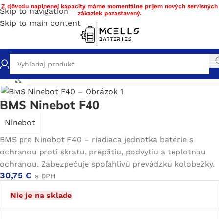
Z dôvodu naplnenej kapacity máme momentálne príjem nových servisných
Skip to navigation
zákaziek pozastavený.
Skip to main content
Domov
/
Obchod
/
Náhradné diely
/
Náhradné BMS
Click to enlarge
BMS Ninebot F40
Ninebot
BMS pre Ninebot F40 – riadiaca jednotka batérie s
ochranou proti skratu, prepätiu, podvytiu a teplotnou
ochranou. Zabezpečuje spoľahlivú prevádzku kolobežky.
30,75
€
s DPH
Nie je na sklade