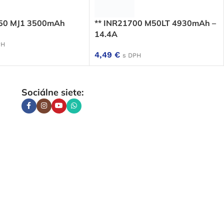
650 MJ1 3500mAh
** INR21700 M50LT 4930mAh –
14.4A
PH
4,49
€
s DPH
Sociálne siete: