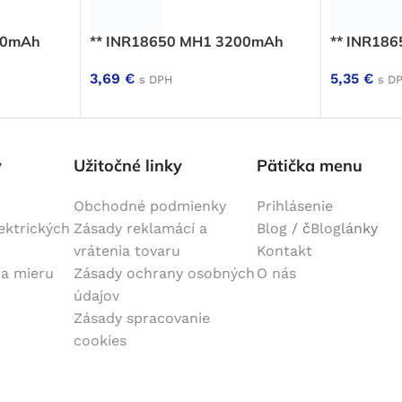
50mAh
** INR18650 MH1 3200mAh
** INR18
3,69
€
5,35
€
s DPH
s D
y
Užitočné linky
Pätička menu
Obchodné podmienky
Prihlásenie
lektrických
Zásady reklamácí a
Blog
/ č
Blog
lánky
vrátenia tovaru
Kontakt
na mieru
Zásady ochrany osobných
O nás
údajov
Zásady spracovanie
cookies