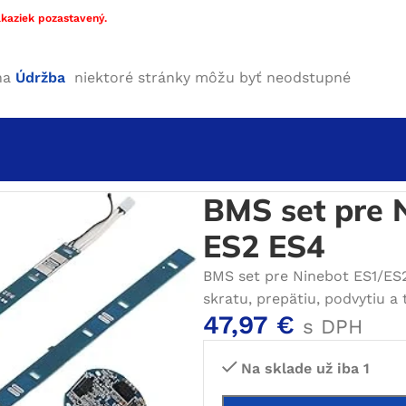
kaziek pozastavený.
ha
Údržba
niektoré stránky môžu byť neodstupné
pre Ninebot Scooter ES1 ES2 ES4
BMS set pre 
ES2 ES4
BMS set pre Ninebot ES1/ES2
skratu, prepätiu, podvytiu a
47,97
€
s DPH
Na sklade už iba 1