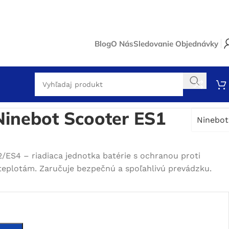
Blog
O Nás
Sledovanie Objednávky
Ninebot Scooter ES1
Ninebot
/ES4 – riadiaca jednotka batérie s ochranou proti
 teplotám. Zaručuje bezpečnú a spoľahlivú prevádzku.