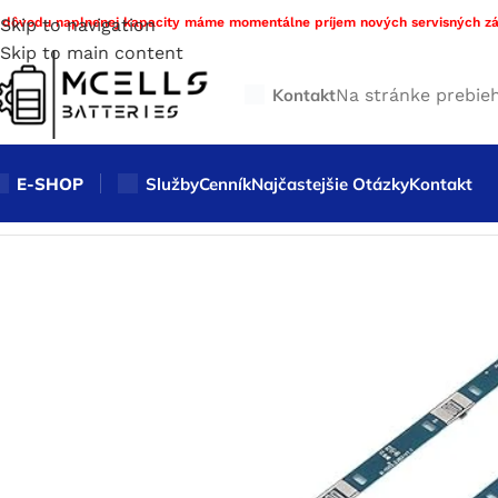
 dôvodu naplnenej kapacity máme momentálne príjem nových servisných zá
Skip to navigation
Skip to main content
Kontakt
Na stránke prebie
E-SHOP
Služby
Cenník
Najčastejšie Otázky
Kontakt
Domov
/
Obchod
/
Náhradné diely
/
Náhradné BMS
/
BMS set 