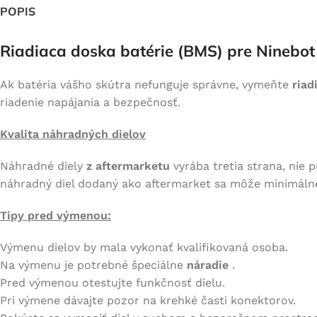
POPIS
Riadiaca doska batérie (BMS) pre Ninebo
Ak batéria vášho skútra nefunguje správne, vymeňte
riad
riadenie napájania a bezpečnosť.
Kvalita náhradných dielov
Náhradné diely
z aftermarketu
vyrába tretia strana, nie p
náhradný diel dodaný ako aftermarket sa môže minimálne l
Tipy pred výmenou:
Výmenu dielov by mala vykonať kvalifikovaná osoba.
Na výmenu je potrebné špeciálne
náradie
.
Pred výmenou otestujte funkčnosť dielu.
Pri výmene dávajte pozor na krehké časti konektorov.