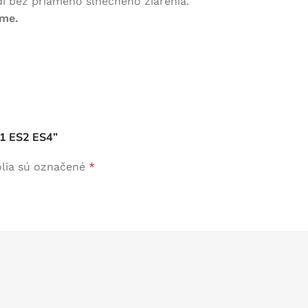
í bez priameho slnečného žiarenia.
áme.
S1 ES2 ES4”
lia sú označené
*