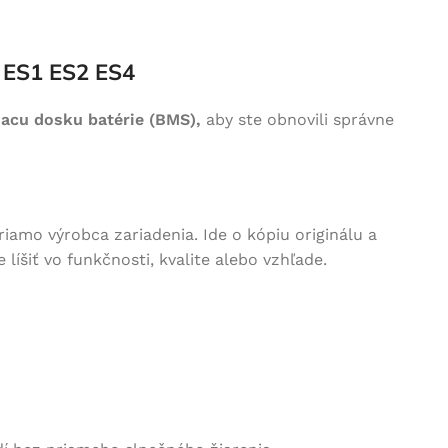
t ES1 ES2 ES4
iacu dosku batérie (BMS),
aby ste obnovili správne
riamo výrobca zariadenia. Ide o kópiu originálu a
íšiť vo funkčnosti, kvalite alebo vzhľade.