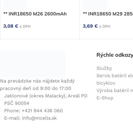
** INR18650 M26 2600mAh
** INR18650 M29 28
3,08
€
3,69
€
s DPH
s DPH
Rýchle odkaz
Služby
Servis batérií e
Na prevádzke nás nájdete každý
bicyklov
pracovný deň od 9:00 do 17:00
Výroba batérií 
Jablonové (okres Malacky), Areál PD
E-Shop
PSČ 90054
Phone: +421 944 436 060
E-mail:
info@mcells.sk