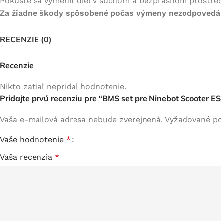
Pokúste sa vymeniť diel v suchom a bezprašnom prostred
Za žiadne škody spôsobené počas výmeny nezodpoved
RECENZIE (0)
Recenzie
Nikto zatiaľ nepridal hodnotenie.
Pridajte prvú recenziu pre “BMS set pre Ninebot Scooter E
Vaša e-mailová adresa nebude zverejnená.
Vyžadované po
Vaše hodnotenie
*
Vaša recenzia
*