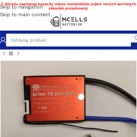
Z dôvodu naplnenej kapacity máme momentálne príjem nových servisných
Skip to navigation
zákaziek pozastavený.
Skip to main content
chod
/
Stavba a servis batérie DIY materiál
/
BMS
/
BMS Li-ion