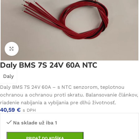
Click to enlarge
Daly BMS 7S 24V 60A NTC
Daly
Daly BMS 7S 24V 60A – s NTC senzorom, teplotnou
ochranou a ochranou proti skratu. Balansovanie článkov,
riadenie nabíjania a vybíjania pre dlhú životnosť.
40,59
€
s DPH
Na sklade už iba 1
PRIDAŤ DO KOŠÍKA