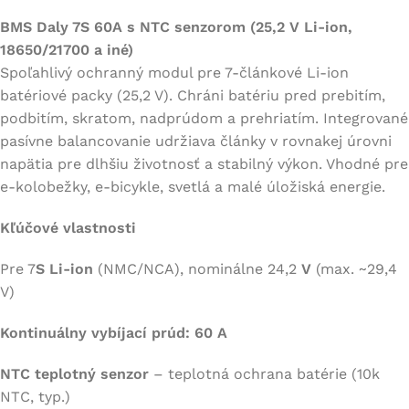
BMS Daly 7S 60A s NTC senzorom (25,2 V Li-ion,
18650/21700 a iné)
Spoľahlivý ochranný modul pre 7-článkové Li-ion
batériové packy (25,2 V). Chráni batériu pred prebitím,
podbitím, skratom, nadprúdom a prehriatím. Integrované
pasívne balancovanie udržiava články v rovnakej úrovni
napätia pre dlhšiu životnosť a stabilný výkon. Vhodné pre
e-kolobežky, e-bicykle, svetlá a malé úložiská energie.
Kľúčové vlastnosti
Pre 7
S Li-ion
(NMC/NCA), nominálne 24,2
V
(max. ~29,4
V)
Kontinuálny vybíjací prúd: 60 A
NTC teplotný senzor
– teplotná ochrana batérie (10k
NTC, typ.)