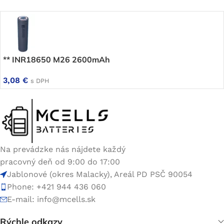
** INR18650 M26 2600mAh
3,08
€
s DPH
Na prevádzke nás nájdete každý
pracovný deň od 9:00 do 17:00
Jablonové (okres Malacky), Areál PD PSČ 90054
Phone: +421 944 436 060
E-mail:
info@mcells.sk
Rýchle odkazy