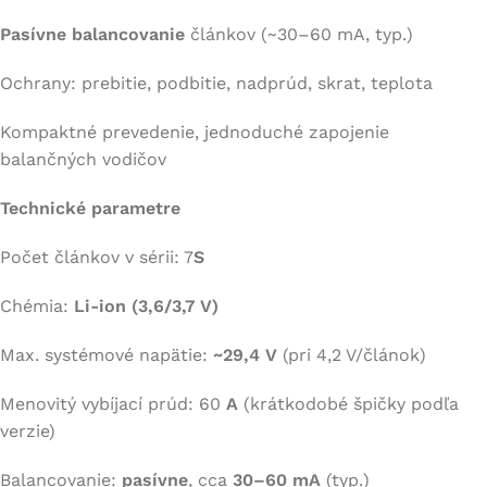
Pasívne balancovanie
článkov (~30–60 mA, typ.)
Ochrany: prebitie, podbitie, nadprúd, skrat, teplota
Kompaktné prevedenie, jednoduché zapojenie
balančných vodičov
Technické parametre
Počet článkov v sérii: 7
S
Chémia:
Li-ion (3,6/3,7 V)
Max. systémové napätie:
~29,4 V
(pri 4,2 V/článok)
Menovitý vybíjací prúd: 60
A
(krátkodobé špičky podľa
verzie)
Balancovanie:
pasívne
, cca
30–60 mA
(typ.)