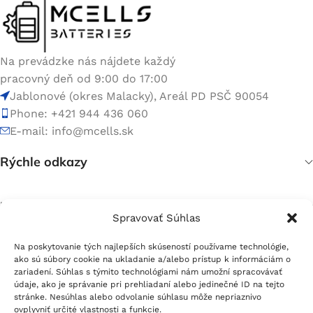
Na prevádzke nás nájdete každý
pracovný deň od 9:00 do 17:00
Jablonové (okres Malacky), Areál PD PSČ 90054
Phone: +421 944 436 060
E-mail:
info@mcells.sk
Rýchle odkazy
Užitočné linky
Spravovať Súhlas
Na poskytovanie tých najlepších skúseností používame technológie,
Pätička menu
ako sú súbory cookie na ukladanie a/alebo prístup k informáciám o
zariadení. Súhlas s týmito technológiami nám umožní spracovávať
Sociálne siete:
údaje, ako je správanie pri prehliadaní alebo jedinečné ID na tejto
stránke. Nesúhlas alebo odvolanie súhlasu môže nepriaznivo
ovplyvniť určité vlastnosti a funkcie.