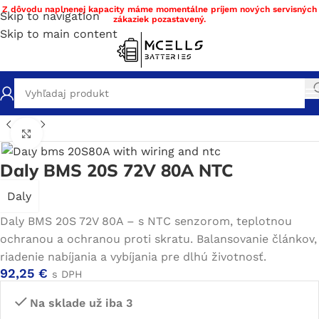
Z dôvodu naplnenej kapacity máme momentálne príjem nových servisných
Skip to navigation
zákaziek pozastavený.
Skip to main content
chod
/
Stavba a servis batérie DIY materiál
/
BMS
/
BMS Li-ion
Click to enlarge
Daly BMS 20S 72V 80A NTC
Daly
Daly BMS 20S 72V 80A – s NTC senzorom, teplotnou
ochranou a ochranou proti skratu. Balansovanie článkov,
riadenie nabíjania a vybíjania pre dlhú životnosť.
92,25
€
s DPH
Na sklade už iba 3