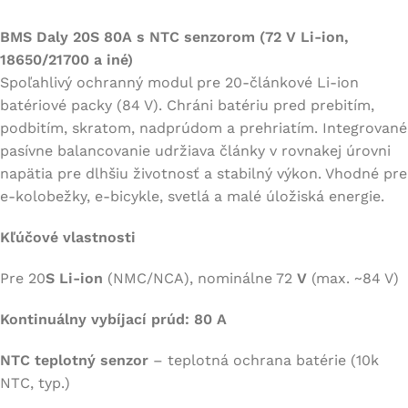
BMS Daly 20S 80A s NTC senzorom (72 V Li-ion,
18650/21700 a iné)
Spoľahlivý ochranný modul pre 20-článkové Li-ion
batériové packy (84 V). Chráni batériu pred prebitím,
podbitím, skratom, nadprúdom a prehriatím. Integrované
pasívne balancovanie udržiava články v rovnakej úrovni
napätia pre dlhšiu životnosť a stabilný výkon. Vhodné pre
e-kolobežky, e-bicykle, svetlá a malé úložiská energie.
Kľúčové vlastnosti
Pre 20
S Li-ion
(NMC/NCA), nominálne 72
V
(max. ~84 V)
Kontinuálny vybíjací prúd: 80 A
NTC teplotný senzor
– teplotná ochrana batérie (10k
NTC, typ.)