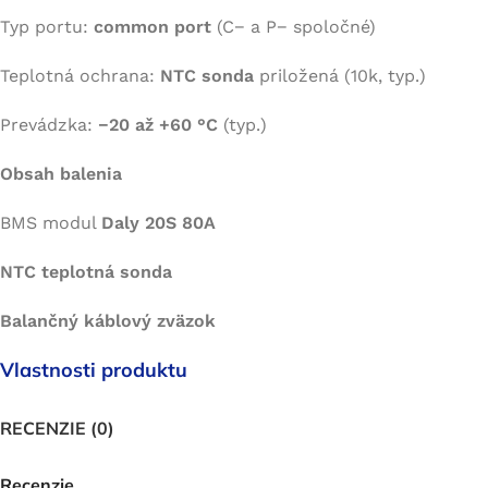
Typ portu:
common port
(C− a P− spoločné)
Teplotná ochrana:
NTC sonda
priložená (10k, typ.)
Prevádzka:
−20 až +60 °C
(typ.)
Obsah balenia
BMS modul
Daly 20S 80A
NTC teplotná sonda
Balančný káblový zväzok
Vlastnosti produktu
RECENZIE (0)
Recenzie