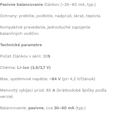
Pasívne balancovanie
článkov (~30–60 mA, typ.)
Ochrany: prebitie, podbitie, nadprúd, skrat, teplota
Kompaktné prevedenie, jednoduché zapojenie
balančných vodičov
Technické parametre
Počet článkov v sérii: 20
S
Chémia:
Li-ion (3,6/3,7 V)
Max. systémové napätie:
~84 V
(pri 4,2 V/článok)
Menovitý vybíjací prúd: 80
A
(krátkodobé špičky podľa
verzie)
Balancovanie:
pasívne
, cca
30–60 mA
(typ.)