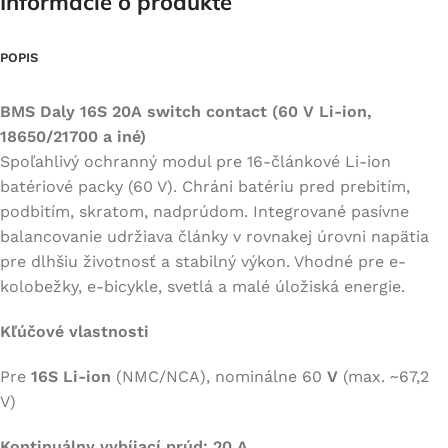
Informácie o produkte
POPIS
BMS Daly 16S 20A switch contact (60 V Li-ion,
18650/21700 a iné)
Spoľahlivý ochranný modul pre 16-článkové Li-ion
batériové packy (60 V). Chráni batériu pred prebitím,
podbitím, skratom, nadprúdom. Integrované pasívne
balancovanie udržiava články v rovnakej úrovni napätia
pre dlhšiu životnosť a stabilný výkon. Vhodné pre e-
kolobežky, e-bicykle, svetlá a malé úložiská energie.
Kľúčové vlastnosti
Pre
16S Li-ion
(NMC/NCA), nominálne 60
V
(max. ~67,2
V)
Kontinuálny vybíjací prúd: 20 A