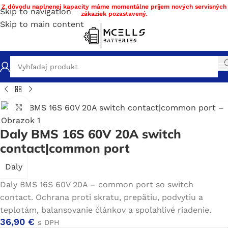
Z dôvodu naplnenej kapacity máme momentálne príjem nových servisných
Skip to navigation
zákaziek pozastavený.
Skip to main content
chod
/
Stavba a servis batérie DIY materiál
/
BMS
/
BMS Li-ion
Click to enlarge
Daly BMS 16S 60V 20A switch
contact|common port
Daly
Daly BMS 16S 60V 20A – common port so switch
contact. Ochrana proti skratu, prepätiu, podvytiu a
teplotám, balansovanie článkov a spoľahlivé riadenie.
36,90
€
s DPH