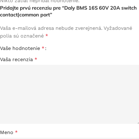
Nikto zatiaľ nepridal hodnotenie.
Pridajte prvú recenziu pre “Daly BMS 16S 60V 20A switch
contact|common port”
Vaša e-mailová adresa nebude zverejnená.
Vyžadované
polia sú označené
*
Vaše hodnotenie
*
Vaša recenzia
*
Meno
*