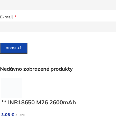
E-mail
*
Nedávno zobrazené produkty
** INR18650 M26 2600mAh
3,08
€
s DPH