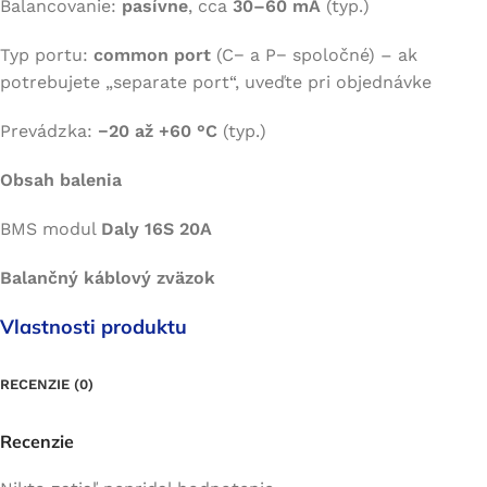
Balancovanie:
pasívne
, cca
30–60 mA
(typ.)
Typ portu:
common port
(C− a P− spoločné) – ak
potrebujete „separate port“, uveďte pri objednávke
Prevádzka:
−20 až +60 °C
(typ.)
Obsah balenia
BMS modul
Daly 16S 20A
Balančný káblový zväzok
Vlastnosti produktu
RECENZIE (0)
Recenzie