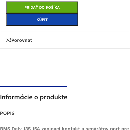
PRIDAŤ DO KOŠÍKA
KÚPIŤ
Porovnať
Informácie o produkte
POPIS
BMS Daly 13S 15A zapínací kontakt a sepárátny port pre