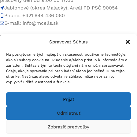
pracovný deň od 9:00 do 17:00
Jablonové (okres Malacky), Areál PD PSČ 90054
Phone: +421 944 436 060
E-mail:
info@mcells.sk
Rýchle odkazy
Spravovať Súhlas
Na poskytovanie tých najlepších skúseností používame technológie,
Užitočné linky
ako sú súbory cookie na ukladanie a/alebo prístup k informáciám o
zariadení. Súhlas s týmito technológiami nám umožní spracovávať
údaje, ako je správanie pri prehliadaní alebo jedinečné ID na tejto
Pätička menu
stránke. Nesúhlas alebo odvolanie súhlasu môže nepriaznivo
ovplyvniť určité vlastnosti a funkcie.
Sociálne siete:
Prijať
Odmietnuť
Zobraziť predvoľby