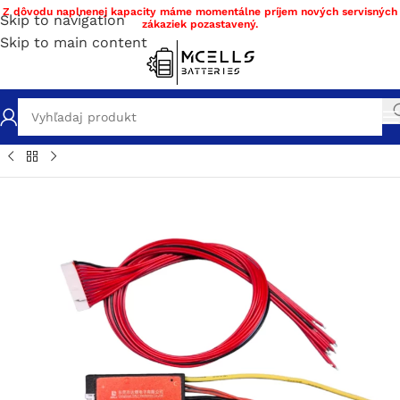
Z dôvodu naplnenej kapacity máme momentálne príjem nových servisných
Skip to navigation
zákaziek pozastavený.
Skip to main content
chod
/
Stavba a servis batérie DIY materiál
/
BMS
/
BMS Li-ion