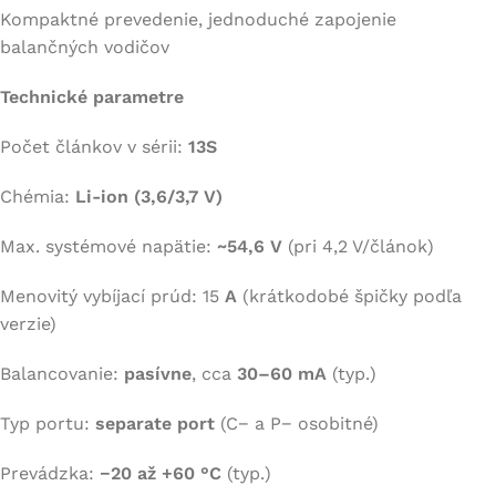
Kompaktné prevedenie, jednoduché zapojenie
balančných vodičov
Technické parametre
Počet článkov v sérii:
13S
Chémia:
Li-ion (3,6/3,7 V)
Max. systémové napätie:
~54,6 V
(pri 4,2 V/článok)
Menovitý vybíjací prúd: 15
A
(krátkodobé špičky podľa
verzie)
Balancovanie:
pasívne
, cca
30–60 mA
(typ.)
Typ portu:
separate port
(C− a P− osobitné)
Prevádzka:
−20 až +60 °C
(typ.)