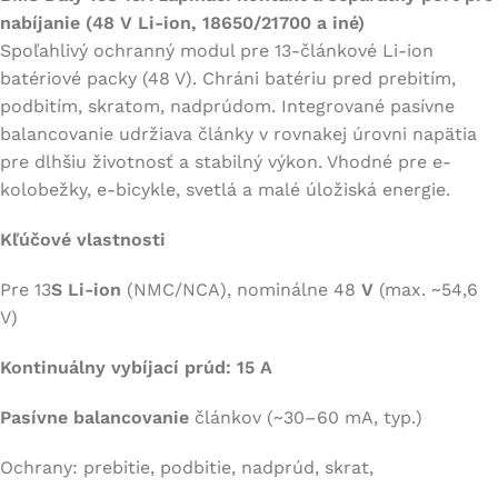
nabíjanie (48 V Li-ion, 18650/21700 a iné)
Spoľahlivý ochranný modul pre 13-článkové Li-ion
batériové packy (48 V). Chráni batériu pred prebitím,
podbitím, skratom, nadprúdom. Integrované pasívne
balancovanie udržiava články v rovnakej úrovni napätia
pre dlhšiu životnosť a stabilný výkon. Vhodné pre e-
kolobežky, e-bicykle, svetlá a malé úložiská energie.
Kľúčové vlastnosti
Pre 13
S Li-ion
(NMC/NCA), nominálne 48
V
(max. ~54,6
V)
Kontinuálny vybíjací prúd: 15 A
Pasívne balancovanie
článkov (~30–60 mA, typ.)
Ochrany: prebitie, podbitie, nadprúd, skrat,