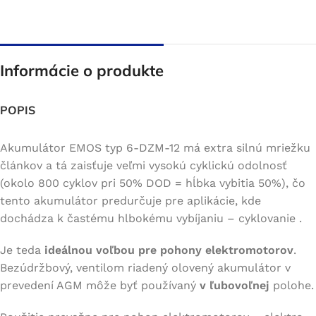
Informácie o produkte
POPIS
Akumulátor EMOS typ 6-DZM-12 má extra silnú mriežku
článkov a tá zaisťuje veľmi vysokú cyklickú odolnosť
(okolo 800 cyklov pri 50% DOD = hĺbka vybitia 50%), čo
tento akumulátor predurčuje pre aplikácie, kde
dochádza k častému hlbokému vybíjaniu – cyklovanie .
Je teda
ideálnou voľbou pre pohony elektromotorov
.
Bezúdržbový, ventilom riadený olovený akumulátor v
prevedení AGM môže byť používaný
v ľubovoľnej
polohe.