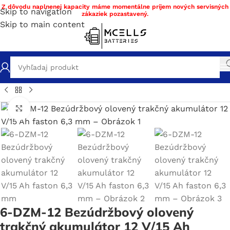
Z dôvodu naplnenej kapacity máme momentálne príjem nových servisných
Skip to navigation
zákaziek pozastavený.
Skip to main content
né batérie
/
Olovené akumulátory
/
Trakčné akumulátory Pb
Click to enlarge
6-DZM-12 Bezúdržbový olovený
trakčný akumulátor 12 V/15 Ah