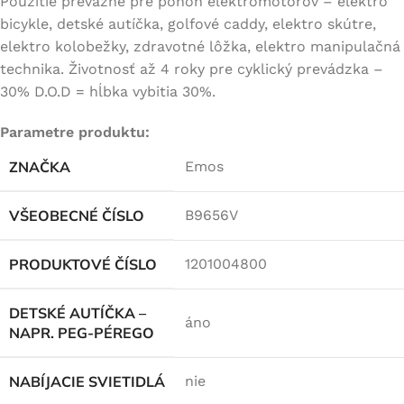
Použitie prevažne pre pohon elektromotorov – elektro
bicykle, detské autíčka, golfové caddy, elektro skútre,
elektro kolobežky, zdravotné lôžka, elektro manipulačná
technika. Životnosť až 4 roky pre cyklický prevádzka –
30% D.O.D = hĺbka vybitia 30%.
Parametre produktu:
ZNAČKA
Emos
VŠEOBECNÉ ČÍSLO
B9656V
PRODUKTOVÉ ČÍSLO
1201004800
DETSKÉ AUTÍČKA –
áno
NAPR. PEG-PÉREGO
NABÍJACIE SVIETIDLÁ
nie