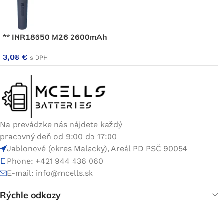
** INR18650 M26 2600mAh
3,08
€
s DPH
Na prevádzke nás nájdete každý
pracovný deň od 9:00 do 17:00
Jablonové (okres Malacky), Areál PD PSČ 90054
Phone: +421 944 436 060
E-mail:
info@mcells.sk
Rýchle odkazy