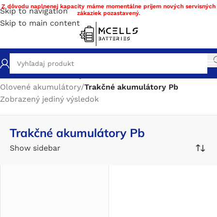
Z dôvodu naplnenej kapacity máme momentálne príjem nových servisných
Skip to navigation
zákaziek pozastavený.
Skip to main content
Domov
/
Obchod
/
Nabíjateľné batérie
/
Olovené akumulátory
/
Trakčné akumulátory Pb
Zobrazený jediný výsledok
Trakčné akumulátory Pb
Show sidebar