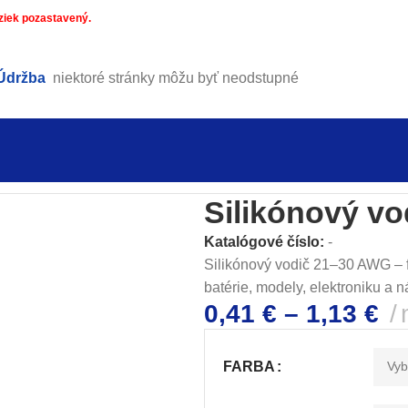
ziek pozastavený.
Údržba
niektoré stránky môžu byť neodstupné
odiče
/
Silikónové vodiče
/
Silikónový vodič 21 AWG – 30 AWG
Silikónový v
Katalógové číslo:
-
Silikónový vodič 21–30 AWG – f
batérie, modely, elektroniku a n
0,41
€
–
1,13
€
FARBA