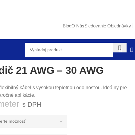
Blog
O Nás
Sledovanie Objednávky
odič 21 AWG – 30 AWG
lexibilný kábel s vysokou teplotnou odolnosťou. Ideálny pre
áročné aplikácie.
meter
s DPH