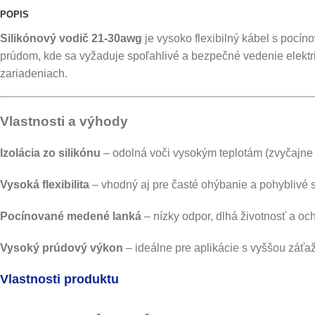
POPIS
Silikónový vodič 21-30awg
je vysoko flexibilný kábel s pocín
prúdom, kde sa vyžaduje spoľahlivé a bezpečné vedenie elektri
zariadeniach.
Vlastnosti a výhody
Izolácia zo silikónu
– odolná voči vysokým teplotám (zvyčajne
Vysoká flexibilita
– vhodný aj pre časté ohýbanie a pohyblivé 
Pocínované medené lanká
– nízky odpor, dlhá životnosť a och
Vysoký prúdový výkon
– ideálne pre aplikácie s vyššou záťa
Vlastnosti produktu