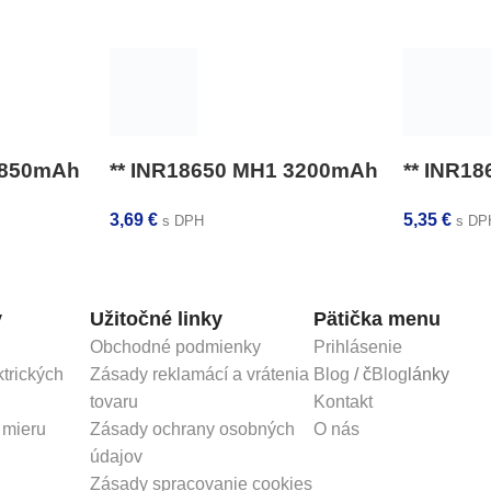
2850mAh
** INR18650 MH1 3200mAh
** INR1
3,69
€
5,35
€
s DPH
s DP
y
Užitočné linky
Pätička menu
Obchodné podmienky
Prihlásenie
ktrických
Zásady reklamácí a vrátenia
Blog
/ č
Blog
lánky
tovaru
Kontakt
 mieru
Zásady ochrany osobných
O nás
údajov
Zásady spracovanie cookies