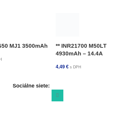
8650 MJ1 3500mAh
** INR21700 M50LT
4930mAh – 14.4A
H
4,49
€
s DPH
Sociálne siete: