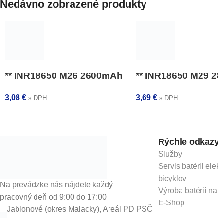
Nedávno zobrazené produkty
** INR18650 M26 2600mAh
** INR18650 M29 
3,08
€
3,69
€
s DPH
s DPH
Rýchle odkaz
Služby
Servis batérií ele
bicyklov
Na prevádzke nás nájdete každý
Výroba batérií na
pracovný deň od 9:00 do 17:00
E-Shop
Jablonové (okres Malacky), Areál PD PSČ