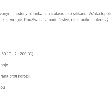
ovanými medenými lankami a izoláciou zo silikónu. Vďaka tepeln
ckej energie. Používa sa v modelárstve, elektronike, batériov
 -60 °C až +200 °C)
spoje
rana proti korózii
žou