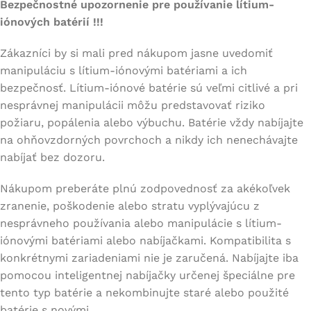
Bezpečnostné upozornenie pre používanie lítium-
iónových batérií !!!
Zákazníci by si mali pred nákupom jasne uvedomiť
manipuláciu s lítium-iónovými batériami a ich
bezpečnosť. Lítium-iónové batérie sú veľmi citlivé a pri
nesprávnej manipulácii môžu predstavovať riziko
požiaru, popálenia alebo výbuchu. Batérie vždy nabíjajte
na ohňovzdorných povrchoch a nikdy ich nenechávajte
nabíjať bez dozoru.
Nákupom preberáte plnú zodpovednosť za akékoľvek
zranenie, poškodenie alebo stratu vyplývajúcu z
nesprávneho používania alebo manipulácie s lítium-
iónovými batériami alebo nabíjačkami. Kompatibilita s
konkrétnymi zariadeniami nie je zaručená. Nabíjajte iba
pomocou inteligentnej nabíjačky určenej špeciálne pre
tento typ batérie a nekombinujte staré alebo použité
batérie s novými.