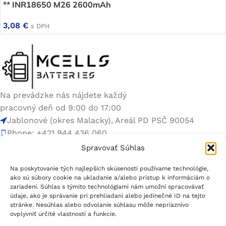
** INR18650 M26 2600mAh
3,08
€
s DPH
Na prevádzke nás nájdete každý
pracovný deň od 9:00 do 17:00
Jablonové (okres Malacky), Areál PD PSČ 90054
Phone: +421 944 436 060
E-mail:
info@mcells.sk
Spravovať Súhlas
Rýchle odkazy
Na poskytovanie tých najlepších skúseností používame technológie,
ako sú súbory cookie na ukladanie a/alebo prístup k informáciám o
zariadení. Súhlas s týmito technológiami nám umožní spracovávať
údaje, ako je správanie pri prehliadaní alebo jedinečné ID na tejto
Užitočné linky
stránke. Nesúhlas alebo odvolanie súhlasu môže nepriaznivo
ovplyvniť určité vlastnosti a funkcie.