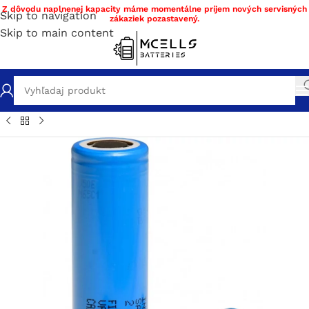
Z dôvodu naplnenej kapacity máme momentálne príjem nových servisných
Skip to navigation
zákaziek pozastavený.
Skip to main content
ov
/
Obchod
/
Nabíjateľné batérie
/
Li-ion
/
Li-ion články 21700