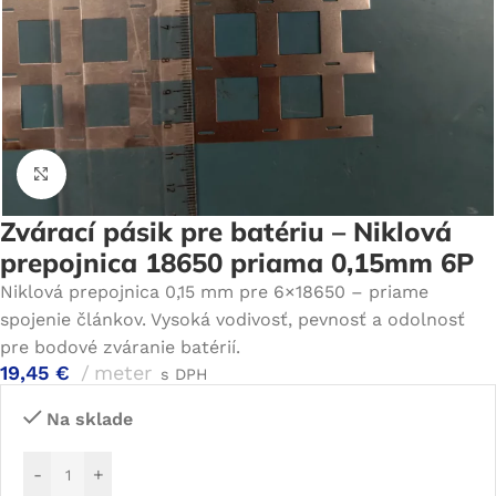
Click to enlarge
Zvárací pásik pre batériu – Niklová
prepojnica 18650 priama 0,15mm 6P
Niklová prepojnica 0,15 mm pre 6×18650 – priame
spojenie článkov. Vysoká vodivosť, pevnosť a odolnosť
pre bodové zváranie batérií.
19,45
€
meter
s DPH
Na sklade
-
+