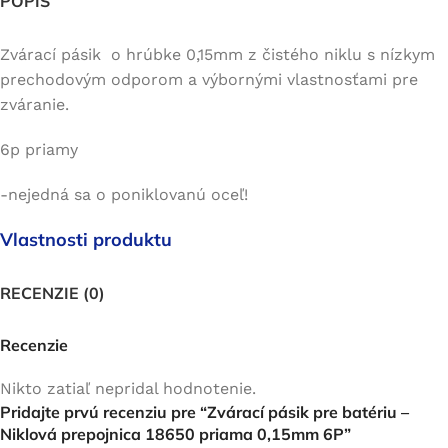
POPIS
Zvárací pásik o hrúbke 0,15mm z čistého niklu s nízkym
prechodovým odporom a výbornými vlastnosťami pre
zváranie.
6p priamy
-nejedná sa o poniklovanú oceľ!
Vlastnosti produktu
RECENZIE (0)
Recenzie
Nikto zatiaľ nepridal hodnotenie.
Pridajte prvú recenziu pre “Zvárací pásik pre batériu –
Niklová prepojnica 18650 priama 0,15mm 6P”