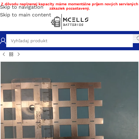
Z dôvodu naplnenej kapacity máme momentálne príjem nových servisných
Skip to navigation
zákaziek pozastavený.
Skip to main content
l
/
Prepojnice
/
Niklové prepojnice
/
Niklové prepojnice 18650