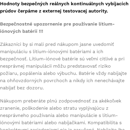
Hodnoty bezpečných reálnych kontinuálnych vybíjacích
prúdov čerpáme z externej testovacej autority.
Bezpečnostné upozornenie pre používanie lítium-
iónových batérií !!!
Zákazníci by si mali pred nákupom jasne uvedomiť
manipuláciu s lítium-iónovými batériami a ich
bezpečnosť. Lítium-iónové batérie sú veľmi citlivé a pri
nesprávnej manipulácii môžu predstavovať riziko
požiaru, popálenia alebo výbuchu. Batérie vždy nabíjajte
na ohňovzdorných povrchoch a nikdy ich nenechávajte
nabíjať bez dozoru.
Nákupom preberáte plnú zodpovednosť za akékoľvek
zranenie, poškodenie alebo stratu vyplývajúcu z
nesprávneho používania alebo manipulácie s lítium-
iónovými batériami alebo nabíjačkami. Kompatibilita s
konkrétnymi zariadeniami nie je zaručená. Nabíjajte iba