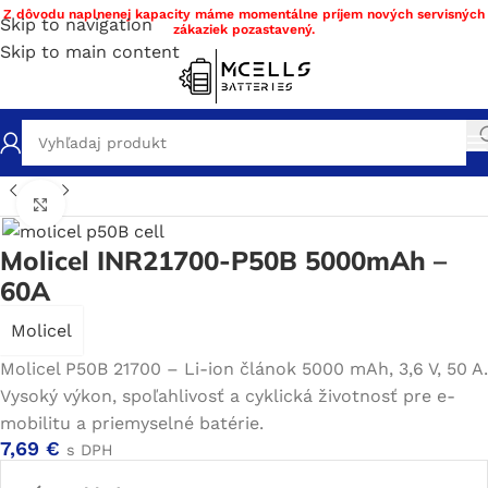
Z dôvodu naplnenej kapacity máme momentálne príjem nových servisných
Skip to navigation
zákaziek pozastavený.
Skip to main content
ov
/
Obchod
/
Nabíjateľné batérie
/
Li-ion
/
Li-ion články 21700
Click to enlarge
Molicel INR21700-P50B 5000mAh –
60A
Molicel
Molicel P50B 21700 – Li-ion článok 5000 mAh, 3,6 V, 50 A.
Vysoký výkon, spoľahlivosť a cyklická životnosť pre e-
mobilitu a priemyselné batérie.
7,69
€
s DPH