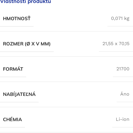
Vlastnosti produktu
HMOTNOSŤ
0,071 kg
ROZMER (Ø X V MM)
21,55 x 70,15
FORMÁT
21700
NABÍJATEĽNÁ
Áno
CHÉMIA
Li-ion