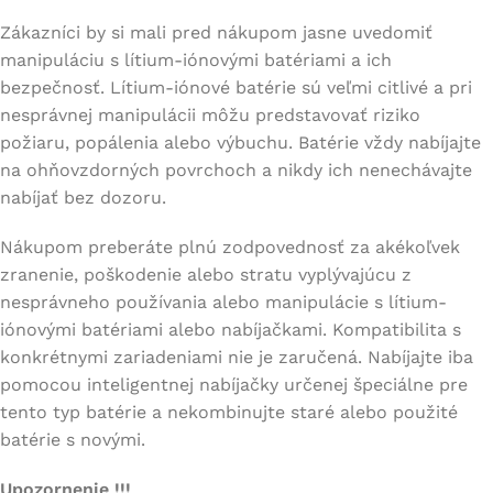
Zákazníci by si mali pred nákupom jasne uvedomiť
manipuláciu s lítium-iónovými batériami a ich
bezpečnosť. Lítium-iónové batérie sú veľmi citlivé a pri
nesprávnej manipulácii môžu predstavovať riziko
požiaru, popálenia alebo výbuchu. Batérie vždy nabíjajte
na ohňovzdorných povrchoch a nikdy ich nenechávajte
nabíjať bez dozoru.
Nákupom preberáte plnú zodpovednosť za akékoľvek
zranenie, poškodenie alebo stratu vyplývajúcu z
nesprávneho používania alebo manipulácie s lítium-
iónovými batériami alebo nabíjačkami. Kompatibilita s
konkrétnymi zariadeniami nie je zaručená. Nabíjajte iba
pomocou inteligentnej nabíjačky určenej špeciálne pre
tento typ batérie a nekombinujte staré alebo použité
batérie s novými.
Upozornenie !!!