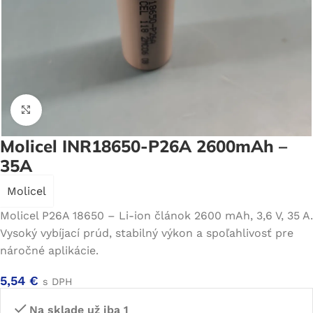
Click to enlarge
Molicel INR18650-P26A 2600mAh –
35A
Molicel
Molicel P26A 18650 – Li-ion článok 2600 mAh, 3,6 V, 35 A.
Vysoký vybíjací prúd, stabilný výkon a spoľahlivosť pre
náročné aplikácie.
5,54
€
s DPH
Na sklade už iba 1