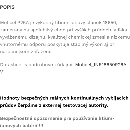
POPIS
Molicel P26A je výkonný lítium-iónový článok 18650,
zameraný na spoľahlivý chod pri vyšších prúdoch. Vďaka
vyváženému dizajnu, kvalitnej chemickej zmesi a nízkemu
vnútornému odporu poskytuje stabilný výkon aj pri
náročnejšom zaťažení.
Datasheet s podrobnými údajmi:
Molicel_INR18650P26A-
V1
Hodnoty bezpečných reálnych kontinuálnych vybíjacích
prúdov čerpáme z externej testovacej autority.
Bezpečnostné upozornenie pre používanie lítium-
iónových batérií !!!