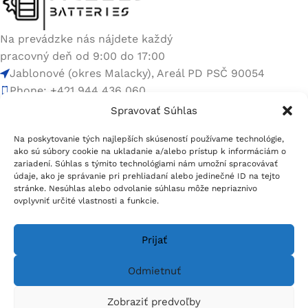
Na prevádzke nás nájdete každý
pracovný deň od 9:00 do 17:00
Jablonové (okres Malacky), Areál PD PSČ 90054
Phone: +421 944 436 060
E-mail:
info@mcells.sk
Spravovať Súhlas
Rýchle odkazy
Na poskytovanie tých najlepších skúseností používame technológie,
ako sú súbory cookie na ukladanie a/alebo prístup k informáciám o
zariadení. Súhlas s týmito technológiami nám umožní spracovávať
údaje, ako je správanie pri prehliadaní alebo jedinečné ID na tejto
Užitočné linky
stránke. Nesúhlas alebo odvolanie súhlasu môže nepriaznivo
ovplyvniť určité vlastnosti a funkcie.
Pätička menu
Prijať
Sociálne siete:
Odmietnuť
Zobraziť predvoľby