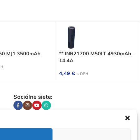
650 MJ1 3500mAh
** INR21700 M50LT 4930mAh –
14.4A
PH
4,49
€
s DPH
Sociálne siete: