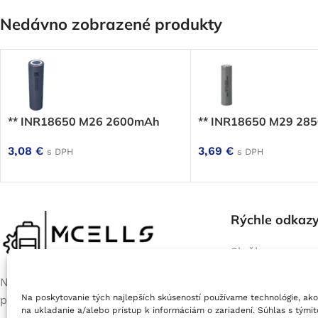
Nedávno zobrazené produkty
** INR18650 M26 2600mAh
** INR18650 M29 28
3,08
€
3,69
€
s DPH
s DPH
Rýchle odkaz
Služby
Servis batérií e
Na prevádzke nás nájdete každý
bicyklov
Na poskytovanie tých najlepších skúseností používame technológie, ako
pracovný deň od 9:00 do 17:00
Výroba batérií 
na ukladanie a/alebo prístup k informáciám o zariadení. Súhlas s tými
Jablonové (okres Malacky), Areál PD