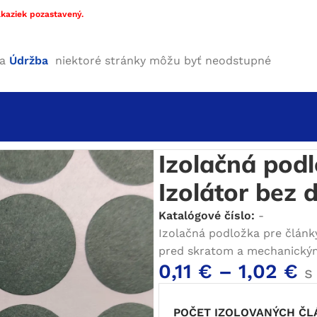
kaziek pozastavený.
ha
Údržba
niektoré stránky môžu byť neodstupné
ačné materiály
/
Izolačné papiere
/
Izolačná podložka pre čl
Izolačná pod
Izolátor bez d
Katalógové číslo:
-
Izolačná podložka pre články
pred skratom a mechanický
0,11
€
–
1,02
€
s
POČET IZOLOVANÝCH Č