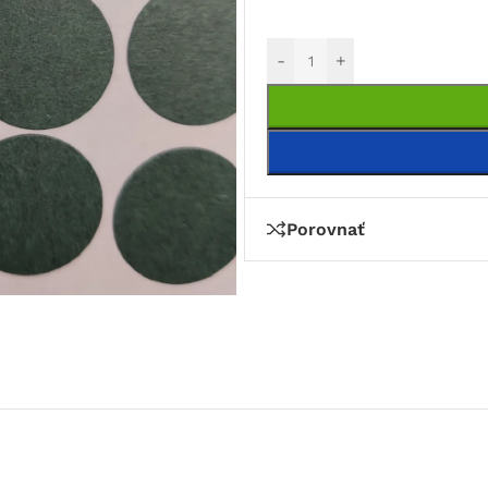
-
+
Porovnať