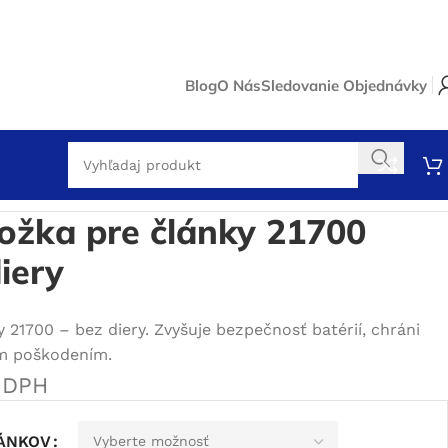
Blog
O Nás
Sledovanie Objednávky
ánky 21700 Izolátor bez diery
ložka pre články 21700
iery
 21700 – bez diery. Zvyšuje bezpečnosť batérií, chráni
m poškodením.
 DPH
LÁNKOV