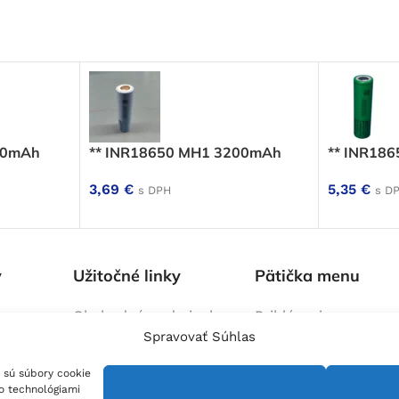
50mAh
** INR18650 MH1 3200mAh
** INR18
3,69
€
5,35
€
s DPH
s D
y
Užitočné linky
Pätička menu
Obchodné podmienky
Prihlásenie
Spravovať Súhlas
lektrických
Zásady reklamácí a
Blog
/ č
Blog
lánky
vrátenia tovaru
Kontakt
 sú súbory cookie
na mieru
Zásady ochrany osobných
O nás
to technológiami