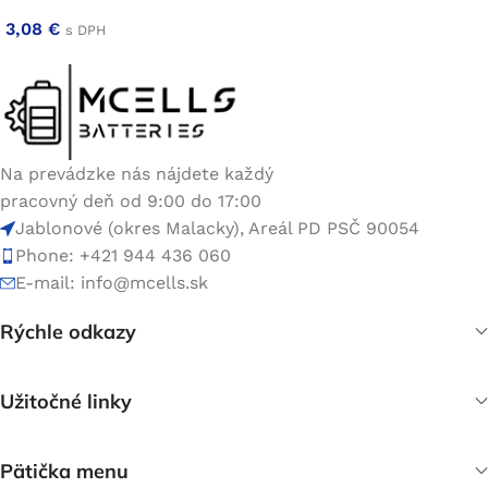
3,08
€
s DPH
Na prevádzke nás nájdete každý
pracovný deň od 9:00 do 17:00
Jablonové (okres Malacky), Areál PD PSČ 90054
Phone: +421 944 436 060
E-mail:
info@mcells.sk
Rýchle odkazy
Užitočné linky
Pätička menu