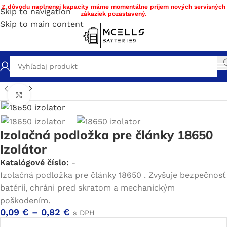
Z dôvodu naplnenej kapacity máme momentálne príjem nových servisných
Skip to navigation
zákaziek pozastavený.
Skip to main content
 batérie DIY materiál
/
Izolačné materiály
/
Izolačné papiere
Click to enlarge
Izolačná podložka pre články 18650
Izolátor
Katalógové číslo:
-
Izolačná podložka pre články 18650 . Zvyšuje bezpečnosť
batérií, chráni pred skratom a mechanickým
poškodením.
0,09
€
–
0,82
€
s DPH