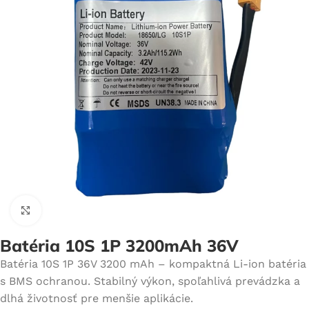
Click to enlarge
Batéria 10S 1P 3200mAh 36V
Batéria 10S 1P 36V 3200 mAh – kompaktná Li-ion batéria
s BMS ochranou. Stabilný výkon, spoľahlivá prevádzka a
dlhá životnosť pre menšie aplikácie.