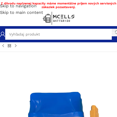
Z dôvodu naplnenej kapacity máme momentálne príjem nových servisných
Skip to navigation
zákaziek pozastavený.
Skip to main content
Domov
/
Obchod
/
Náhradné diely
/
Náhradné batérie