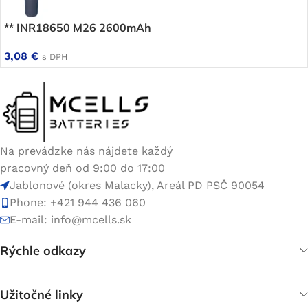
** INR18650 M26 2600mAh
3,08
€
s DPH
Na prevádzke nás nájdete každý
pracovný deň od 9:00 do 17:00
Jablonové (okres Malacky), Areál PD PSČ 90054
Phone: +421 944 436 060
E-mail:
info@mcells.sk
Rýchle odkazy
Užitočné linky