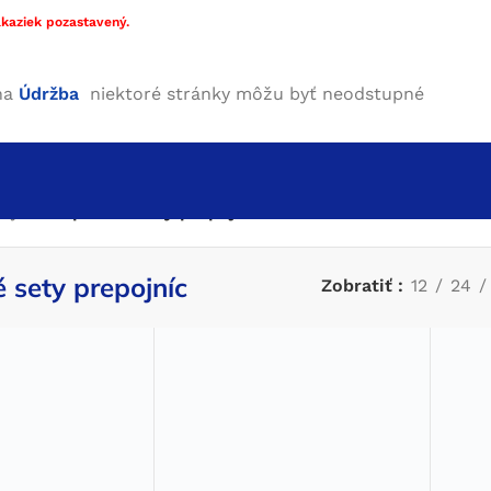
kaziek pozastavený.
ha
Údržba
niektoré stránky môžu byť neodstupné
ojnice
/
Opravné sety prepojníc
 sety prepojníc
Zobratiť
12
24