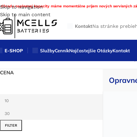
 dôvodu naplnenej kapacity máme momentálne príjem nových servisných zá
Skip to navigation
Skip to main content
Kontakt
Na stránke prebie
E-SHOP
Služby
Cenník
Najčastejšie Otázky
Kontakt
Domov
/
Obchod
/
Stavba a servis batérie DIY materiál
/
Prep
CENA
Opravné
FILTER