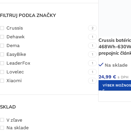
FILTRUJ PODĽA ZNAČKY
Crussis
2
Dehawk
1
Crussis batér
Dema
1
468Wh-630Wh 
prepojníc člán
EasyBike
1
LeaderFox
1
Na sklade
Lovelec
1
24,99
€
s DPH
Xiaomi
1
VÝBER MOŽNOS
SKLAD
V zľave
Na sklade