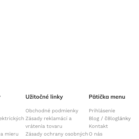
y
Užitočné linky
Pätička menu
Obchodné podmienky
Prihlásenie
lektrických
Zásady reklamácí a
Blog
/ č
Blog
lánky
vrátenia tovaru
Kontakt
na mieru
Zásady ochrany osobných
O nás