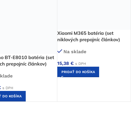
Xiaomi M365 batéria (set
niklových prepojníc článkov)
Na sklade
o BT-E8010 batéria (set
15,38
€
ch prepojníc článkov)
s DPH
PRIDAŤ DO KOŠÍKA
klade
€
s DPH
Ť DO KOŠÍKA