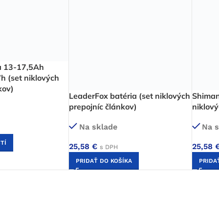
ia 13-17,5Ah
(set niklových
kov)
LeaderFox batéria (set niklových
Shiman
prepojníc článkov)
niklový
Na sklade
Na s
TÍ
25,58
€
25,58
s DPH
PRIDAŤ DO KOŠÍKA
PRIDA