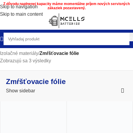
Z dôvodu naplnenej kapacity máme momentálne príjem nových servisných
Skip to navigation
zákaziek pozastavený.
Skip to main content
Domov
/
Obchod
/
Stavba a servis batérie DIY materiál
/
Izolačné materiály
/
Zmŕšťovacie fólie
Zobrazujú sa 3 výsledky
Zmŕšťovacie fólie
Show sidebar