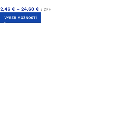
2,46
€
–
24,60
€
s DPH
VÝBER MOŽNOSTÍ