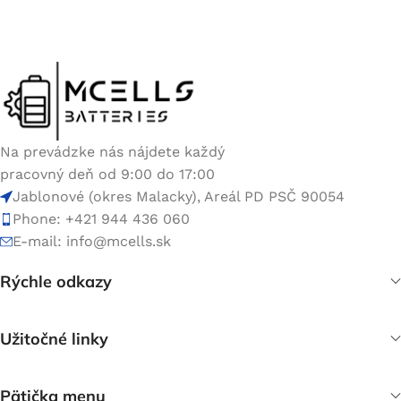
Na prevádzke nás nájdete každý
pracovný deň od 9:00 do 17:00
Jablonové (okres Malacky), Areál PD PSČ 90054
Phone: +421 944 436 060
E-mail:
info@mcells.sk
Rýchle odkazy
Užitočné linky
Pätička menu