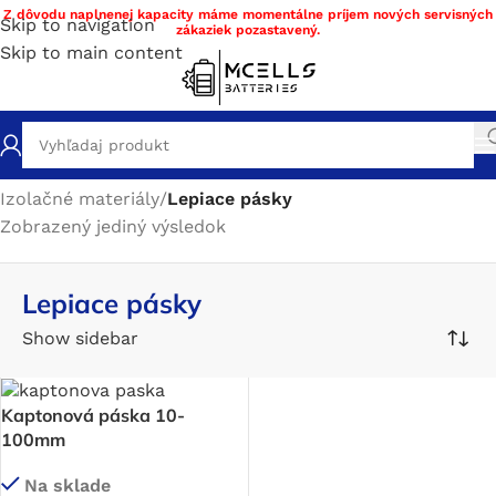
Z dôvodu naplnenej kapacity máme momentálne príjem nových servisných
Skip to navigation
zákaziek pozastavený.
Skip to main content
Domov
/
Obchod
/
Stavba a servis batérie DIY materiál
/
Izolačné materiály
/
Lepiace pásky
Zobrazený jediný výsledok
Lepiace pásky
Show sidebar
Kaptonová páska 10-
100mm
Na sklade