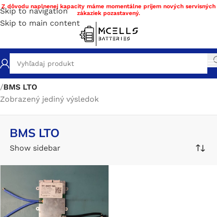
Z dôvodu naplnenej kapacity máme momentálne príjem nových servisných
Skip to navigation
zákaziek pozastavený.
Skip to main content
Domov
/
Obchod
/
Stavba a servis batérie DIY materiál
/
BMS
/
BMS LTO
Zobrazený jediný výsledok
BMS LTO
Show sidebar